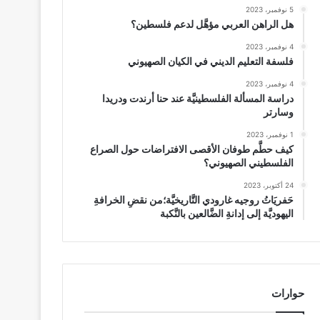
5 نوفمبر، 2023
هل الراهن العربي مؤهَّل لدعم فلسطين؟
4 نوفمبر، 2023
فلسفة التعليم الديني في الكيان الصهيوني
4 نوفمبر، 2023
دراسة المسألة الفلسطينيَّة عند حنا أرندت ودريدا
وسارتر
1 نوفمبر، 2023
كيف حطَّم طوفان الأقصى الافتراضات حول الصراع
الفلسطيني الصهيوني؟
24 أكتوبر، 2023
حَفريَاتُ روجيه غارودي التَّاريخيَّة؛من نقضِ الخرافةِ
اليهوديَّة إلى إدانةِ الضَّالعين بالنَّكبة
حوارات