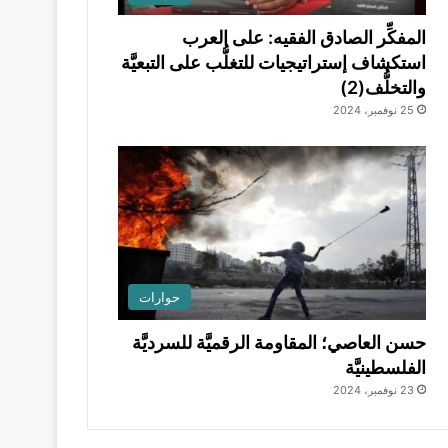
المفكِّر الصادق الفقيه: على العرب
استكشاف إستراتيجيات للتغلُّب على التبعيَّة
والتخلُّف(2)
25 نوفمبر، 2024
حوارات
حسن العاصي؛ المقاومة الرقميَّة للسرديَّة
الفلسطينيَّة
23 نوفمبر، 2024