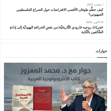
1 نوفمبر، 2023
كيف حطَّم طوفان الأقصى الافتراضات حول الصراع الفلسطيني
الصهيوني؟
24 أكتوبر، 2023
حَفريَاتُ روجيه غارودي التَّاريخيَّة؛من نقضِ الخرافةِ اليهوديَّة إلى إدانةِ
الضَّالعين بالنَّكبة
حوارات