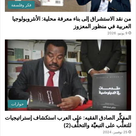
فكر وفلسفة
من نقد الاستشراق إلى بناء معرفة محلية: الأنثروبولوجيا
العربية في منظور المعزوز
9 يونيو، 2026
حوارات
المفكِّر الصادق الفقيه: على العرب استكشاف إستراتيجيات
للتغلُّب على التبعيَّة والتخلُّف(2)
25 نوفمبر، 2024