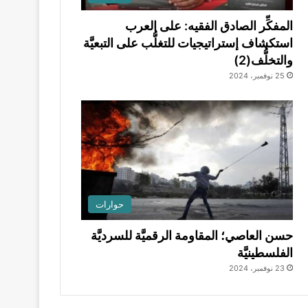
المفكِّر الصادق الفقيه: على العرب
استكشاف إستراتيجيات للتغلُّب على التبعيَّة
والتخلُّف(2)
25 نوفمبر، 2024
حوارات
حسن العاصي؛ المقاومة الرقميَّة للسرديَّة
الفلسطينيَّة
23 نوفمبر، 2024