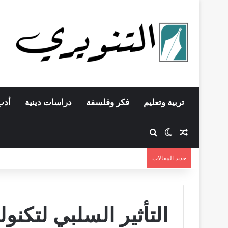
تربية وتعليم
فكر وفلسفة
دراسات دينية
أدب
مقال عشوائي
بحث عن
الوضع المظلم
جديد المقالات
التأثير السلبي لتكنو