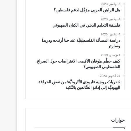
5 نوفمبر، 2023
هل الراهن العربي مؤهَّل لدعم فلسطين؟
4 نوفمبر، 2023
فلسفة التعليم الديني في الكيان الصهيوني
4 نوفمبر، 2023
دراسة المسألة الفلسطينيَّة عند حنا أرندت ودريدا
وسارتر
1 نوفمبر، 2023
كيف حطَّم طوفان الأقصى الافتراضات حول الصراع
الفلسطيني الصهيوني؟
24 أكتوبر، 2023
حَفريَاتُ روجيه غارودي التَّاريخيَّة؛من نقضِ الخرافةِ
اليهوديَّة إلى إدانةِ الضَّالعين بالنَّكبة
حوارات