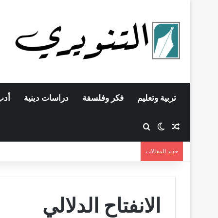
تربية وتعليم
فكر وفلسفة
دراسات دينية
أدب
مقال عشوائي
بحث عن
الوضع المظلم
جديد المقالات
الانفتاح الدلالي