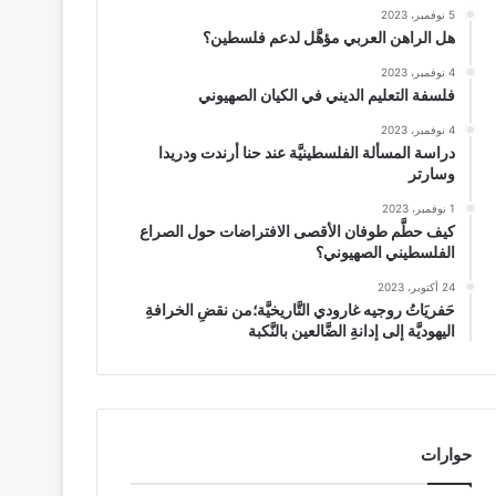
5 نوفمبر، 2023
هل الراهن العربي مؤهَّل لدعم فلسطين؟
4 نوفمبر، 2023
فلسفة التعليم الديني في الكيان الصهيوني
4 نوفمبر، 2023
دراسة المسألة الفلسطينيَّة عند حنا أرندت ودريدا
وسارتر
1 نوفمبر، 2023
كيف حطَّم طوفان الأقصى الافتراضات حول الصراع
الفلسطيني الصهيوني؟
24 أكتوبر، 2023
حَفريَاتُ روجيه غارودي التَّاريخيَّة؛من نقضِ الخرافةِ
اليهوديَّة إلى إدانةِ الضَّالعين بالنَّكبة
حوارات