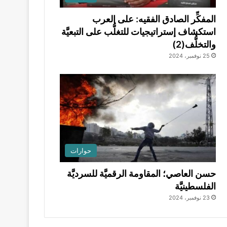
المفكِّر الصادق الفقيه: على العرب
استكشاف إستراتيجيات للتغلُّب على التبعيَّة
والتخلُّف(2)
25 نوفمبر، 2024
حوارات
حسن العاصي؛ المقاومة الرقميَّة للسرديَّة
الفلسطينيَّة
23 نوفمبر، 2024