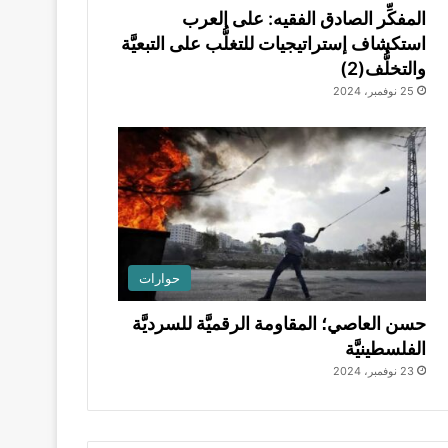
المفكِّر الصادق الفقيه: على العرب
استكشاف إستراتيجيات للتغلُّب على التبعيَّة
والتخلُّف(2)
25 نوفمبر، 2024
حوارات
حسن العاصي؛ المقاومة الرقميَّة للسرديَّة
الفلسطينيَّة
23 نوفمبر، 2024