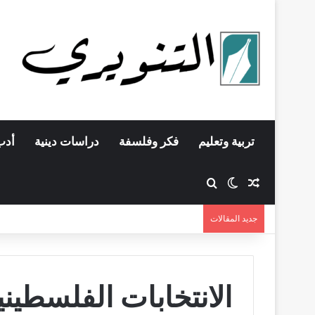
تربية وتعليم
فكر وفلسفة
دراسات دينية
أدب
مقال عشوائي
بحث عن
الوضع المظلم
جديد المقالات
الانتخابات الفلسطيني