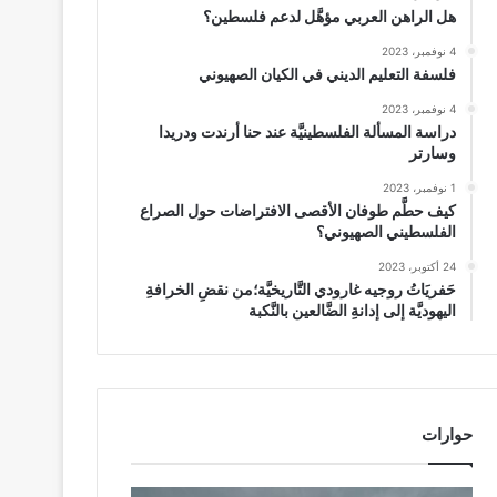
هل الراهن العربي مؤهَّل لدعم فلسطين؟
4 نوفمبر، 2023
فلسفة التعليم الديني في الكيان الصهيوني
4 نوفمبر، 2023
دراسة المسألة الفلسطينيَّة عند حنا أرندت ودريدا
وسارتر
1 نوفمبر، 2023
كيف حطَّم طوفان الأقصى الافتراضات حول الصراع
الفلسطيني الصهيوني؟
24 أكتوبر، 2023
حَفريَاتُ روجيه غارودي التَّاريخيَّة؛من نقضِ الخرافةِ
اليهوديَّة إلى إدانةِ الضَّالعين بالنَّكبة
حوارات