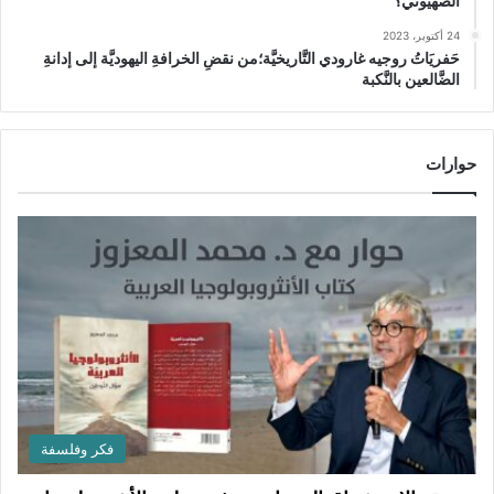
الصهيوني؟
24 أكتوبر، 2023
حَفريَاتُ روجيه غارودي التَّاريخيَّة؛من نقضِ الخرافةِ اليهوديَّة إلى إدانةِ
الضَّالعين بالنَّكبة
حوارات
فكر وفلسفة