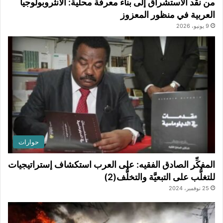
من نقد الاستشراق إلى بناء معرفة محلية: الأنثروبولوجيا
العربية في منظور المعزوز
9 يونيو، 2026
حوارات
المفكِّر الصادق الفقيه: على العرب استكشاف إستراتيجيات
للتغلُّب على التبعيَّة والتخلُّف(2)
25 نوفمبر، 2024