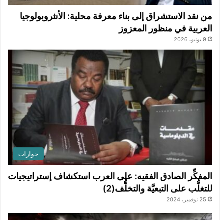
من نقد الاستشراق إلى بناء معرفة محلية: الأنثروبولوجيا
العربية في منظور المعزوز
9 يونيو، 2026
حوارات
المفكِّر الصادق الفقيه: على العرب استكشاف إستراتيجيات
للتغلُّب على التبعيَّة والتخلُّف(2)
25 نوفمبر، 2024