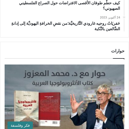
كيف حطَّم طوفان الأقصى الافتراضات حول الصراع الفلسطيني
الصهيوني؟
24 أكتوبر، 2023
حَفريَاتُ روجيه غارودي التَّاريخيَّة؛من نقضِ الخرافةِ اليهوديَّة إلى إدانةِ
الضَّالعين بالنَّكبة
حوارات
فكر وفلسفة