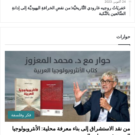
24 أكتوبر، 2023
حَفريَاتُ روجيه غارودي التَّاريخيَّة؛من نقضِ الخرافةِ اليهوديَّة إلى إدانةِ
الضَّالعين بالنَّكبة
حوارات
فكر وفلسفة
من نقد الاستشراق إلى بناء معرفة محلية: الأنثروبولوجيا