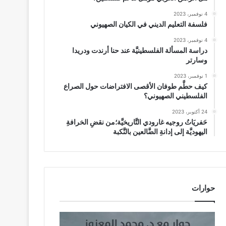
4 نوفمبر، 2023
فلسفة التعليم الديني في الكيان الصهيوني
4 نوفمبر، 2023
دراسة المسألة الفلسطينيَّة عند حنا أرندت ودريدا
وسارتر
1 نوفمبر، 2023
كيف حطَّم طوفان الأقصى الافتراضات حول الصراع
الفلسطيني الصهيوني؟
24 أكتوبر، 2023
حَفريَاتُ روجيه غارودي التَّاريخيَّة؛من نقضِ الخرافةِ
اليهوديَّة إلى إدانةِ الضَّالعين بالنَّكبة
حوارات