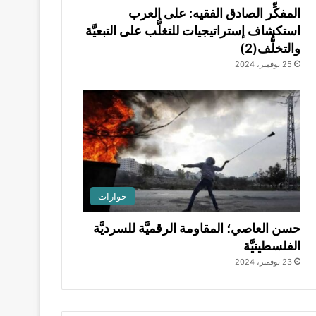
المفكِّر الصادق الفقيه: على العرب
استكشاف إستراتيجيات للتغلُّب على التبعيَّة
والتخلُّف(2)
25 نوفمبر، 2024
حوارات
حسن العاصي؛ المقاومة الرقميَّة للسرديَّة
الفلسطينيَّة
23 نوفمبر، 2024