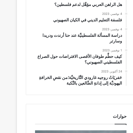
هل الراهن العربي مؤهَّل لدعم فلسطين؟
4 نوفمبر، 2023
فلسفة التعليم الديني في الكيان الصهيوني
4 نوفمبر، 2023
دراسة المسألة الفلسطينيَّة عند حنا أرندت ودريدا
وسارتر
1 نوفمبر، 2023
كيف حطَّم طوفان الأقصى الافتراضات حول الصراع
الفلسطيني الصهيوني؟
24 أكتوبر، 2023
حَفريَاتُ روجيه غارودي التَّاريخيَّة؛من نقضِ الخرافةِ
اليهوديَّة إلى إدانةِ الضَّالعين بالنَّكبة
حوارات