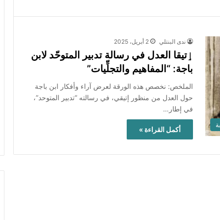
ندى البنتلي
2 أبريل، 2025
ٳتيقا العدل في رسالة تدبير المتوحّد لابن
باجة: “المفاهيم والتجلِّيات”
الملخص: نخصص هذه الورقة لعرض آراء وأفكار ابن باجة
حول العدل من منظور إتيقي، في رسالته “تدبير المتوحد”،
في إطار…
ة
أكمل القراءة »