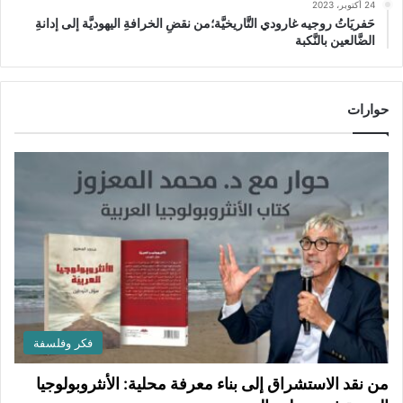
24 أكتوبر، 2023
حَفريَاتُ روجيه غارودي التَّاريخيَّة؛من نقضِ الخرافةِ اليهوديَّة إلى إدانةِ
الضَّالعين بالنَّكبة
حوارات
فكر وفلسفة
من نقد الاستشراق إلى بناء معرفة محلية: الأنثروبولوجيا