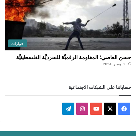
حوارات
حسن العاصي؛ المقاومة الرقميَّة للسرديَّة الفلسطينيَّة
23 نوفمبر، 2024
حساباتنا على الشبكات الاجتماعية
ف
ا
ت
ي
X
Y
ن
ي
س
o
س
ل