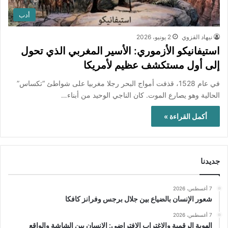
أدب
نيهاد القزوي
2 يونيو، 2026
استيفانيكو الأزموري: الأسير المغربي الذي تحول
إلى أول مستكشف عظيم لأمريكا
في عام 1528، قذفت أمواج البحر رجلا مغربيا على شواطئ “تكساس”
الحالية وهو يصارع الموت. كان الناجي الوحيد من أبناء…
أكمل القراءة »
جديدنا
7 أغسطس، 2026
شعور الإنسان بالضياع بين جلال برجس وفرانز كافكا
7 أغسطس، 2026
الهوية الرقمية والاغتراب الافتراضي: الإنسان بين الشاشة والواقع