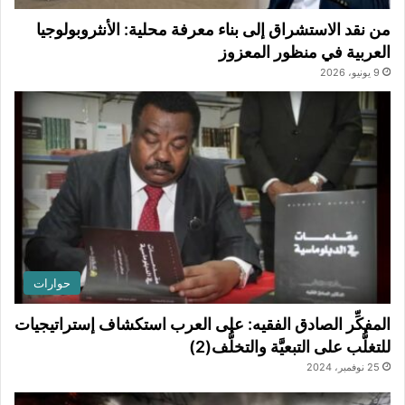
من نقد الاستشراق إلى بناء معرفة محلية: الأنثروبولوجيا
العربية في منظور المعزوز
9 يونيو، 2026
حوارات
المفكِّر الصادق الفقيه: على العرب استكشاف إستراتيجيات
للتغلُّب على التبعيَّة والتخلُّف(2)
25 نوفمبر، 2024