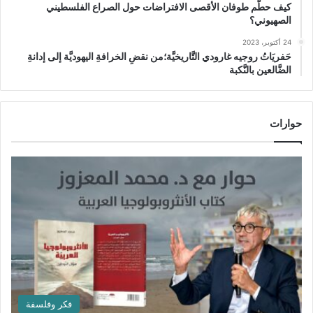
كيف حطَّم طوفان الأقصى الافتراضات حول الصراع الفلسطيني
الصهيوني؟
24 أكتوبر، 2023
حَفريَاتُ روجيه غارودي التَّاريخيَّة؛من نقضِ الخرافةِ اليهوديَّة إلى إدانةِ
الضَّالعين بالنَّكبة
حوارات
فكر وفلسفة