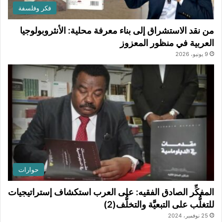
فكر وفلسفة
من نقد الاستشراق إلى بناء معرفة محلية: الأنثروبولوجيا
العربية في منظور المعزوز
9 يونيو، 2026
حوارات
المفكِّر الصادق الفقيه: على العرب استكشاف إستراتيجيات
للتغلُّب على التبعيَّة والتخلُّف(2)
25 نوفمبر، 2024