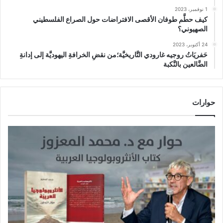
1 نوفمبر، 2023
كيف حطَّم طوفان الأقصى الافتراضات حول الصراع الفلسطيني
الصهيوني؟
24 أكتوبر، 2023
حَفريَاتُ روجيه غارودي التَّاريخيَّة؛من نقضِ الخرافةِ اليهوديَّة إلى إدانةِ
الضَّالعين بالنَّكبة
حوارات