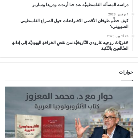
دراسة المسألة الفلسطينيَّة عند حنا أرندت ودريدا وسارتر
1 نوفمبر، 2023
كيف حطَّم طوفان الأقصى الافتراضات حول الصراع الفلسطيني
الصهيوني؟
24 أكتوبر، 2023
حَفريَاتُ روجيه غارودي التَّاريخيَّة؛من نقضِ الخرافةِ اليهوديَّة إلى إدانةِ
الضَّالعين بالنَّكبة
حوارات