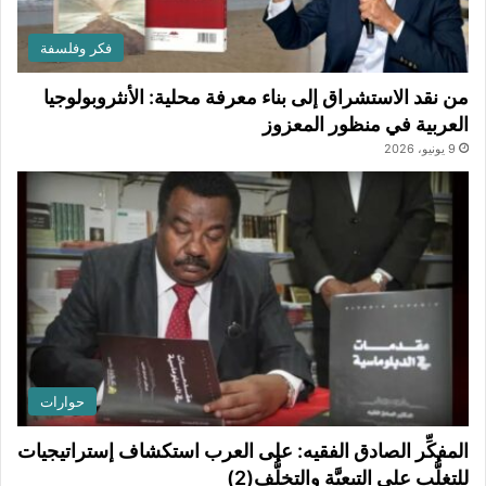
فكر وفلسفة
من نقد الاستشراق إلى بناء معرفة محلية: الأنثروبولوجيا
العربية في منظور المعزوز
9 يونيو، 2026
حوارات
المفكِّر الصادق الفقيه: على العرب استكشاف إستراتيجيات
للتغلُّب على التبعيَّة والتخلُّف(2)