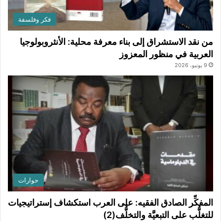
فكر وفلسفة
من نقد الاستشراق إلى بناء معرفة محلية: الأنثروبولوجيا
العربية في منظور المعزوز
9 يونيو، 2026
حوارات
المفكِّر الصادق الفقيه: على العرب استكشاف إستراتيجيات
للتغلُّب على التبعيَّة والتخلُّف(2)