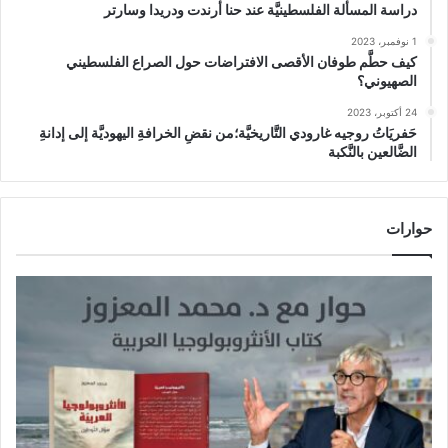
دراسة المسألة الفلسطينيَّة عند حنا أرندت ودريدا وسارتر
1 نوفمبر، 2023
كيف حطَّم طوفان الأقصى الافتراضات حول الصراع الفلسطيني
الصهيوني؟
24 أكتوبر، 2023
حَفريَاتُ روجيه غارودي التَّاريخيَّة؛من نقضِ الخرافةِ اليهوديَّة إلى إدانةِ
الضَّالعين بالنَّكبة
حوارات