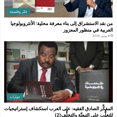
فكر وفلسفة
من نقد الاستشراق إلى بناء معرفة محلية: الأنثروبولوجيا
العربية في منظور المعزوز
9 يونيو، 2026
حوارات
المفكِّر الصادق الفقيه: على العرب استكشاف إستراتيجيات
للتغلُّب على التبعيَّة والتخلُّف(2)