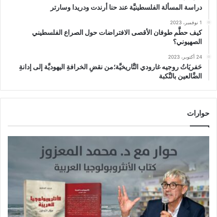
دراسة المسألة الفلسطينيَّة عند حنا أرندت ودريدا وسارتر
1 نوفمبر، 2023
كيف حطَّم طوفان الأقصى الافتراضات حول الصراع الفلسطيني
الصهيوني؟
24 أكتوبر، 2023
حَفريَاتُ روجيه غارودي التَّاريخيَّة؛من نقضِ الخرافةِ اليهوديَّة إلى إدانةِ
الضَّالعين بالنَّكبة
حوارات