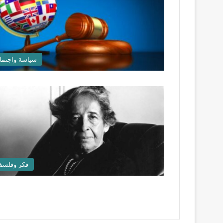
سياسة واجتما
فكر وفلسف