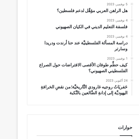
5 نوفمبر، 2023
هل الراهن العربي مؤهَّل لدعم فلسطين؟
4 نوفمبر، 2023
فلسفة التعليم الديني في الكيان الصهيوني
4 نوفمبر، 2023
دراسة المسألة الفلسطينيَّة عند حنا أرندت ودريدا
وسارتر
1 نوفمبر، 2023
كيف حطَّم طوفان الأقصى الافتراضات حول الصراع
الفلسطيني الصهيوني؟
24 أكتوبر، 2023
حَفريَاتُ روجيه غارودي التَّاريخيَّة؛من نقضِ الخرافةِ
اليهوديَّة إلى إدانةِ الضَّالعين بالنَّكبة
حوارات