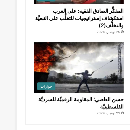
المفكِّر الصادق الفقيه: على العرب
استكشاف إستراتيجيات للتغلُّب على التبعيَّة
والتخلُّف(2)
25 نوفمبر، 2024
حوارات
حسن العاصي؛ المقاومة الرقميَّة للسرديَّة
الفلسطينيَّة
23 نوفمبر، 2024