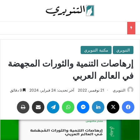
التنويري
مكتبة التنويري
إرهاصات التنمية والثورات المجهضة
في العالم العربي
التنويري
21 نوفمبر، 2022
آخر تحديث: 24 فبراير، 2024
9 دقائق
فيسبوك
‫X
لينكدإن
ماسنجر
واتساب
تيلقرام
مشاركة عبر البريد
طباعة