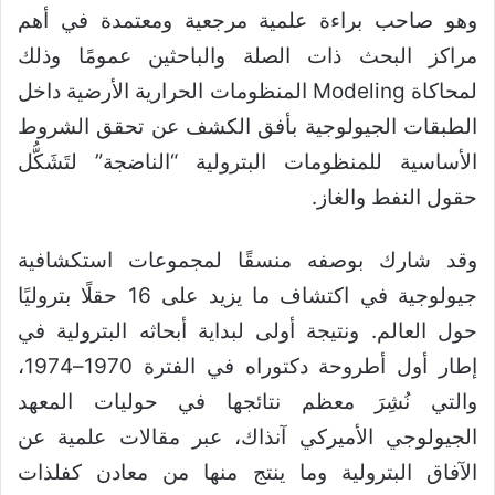
وهو صاحب براءة علمية مرجعية ومعتمدة في أهم
مراكز البحث ذات الصلة والباحثين عمومًا وذلك
لمحاكاة Modeling المنظومات الحرارية الأرضية داخل
الطبقات الجيولوجية بأفق الكشف عن تحقق الشروط
الأساسية للمنظومات البترولية “الناضجة” لتَشَكُّل
حقول النفط والغاز.
وقد شارك بوصفه منسقًا لمجموعات استكشافية
جيولوجية في اكتشاف ما يزيد على 16 حقلًا بتروليًا
حول العالم. ونتيجة أولى لبداية أبحاثه البترولية في
إطار أول أطروحة دكتوراه في الفترة 1970–1974،
والتي نُشِرَ معظم نتائجها في حوليات المعهد
الجيولوجي الأميركي آنذاك، عبر مقالات علمية عن
الآفاق البترولية وما ينتج منها من معادن كفلذات