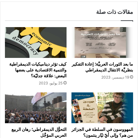
مقالات ذات صلة
ما بعد الثورات العربيَّة؛ إعادة التفكير
كيف تؤثر ديناميكيات الديمقراطية
بنظريَّة الانتقال الديمقراطي
والتنمية الاقتصادية على بعضها
البعض: علاقة جدليّة؟
19 ديسمبر، 2023
25 يوليو، 2023
المهووسون في السلطة في الجزائر
التحوُّل الديمقراطي؛ رهان الربيع
من هم؟ وإلى أيّ تيّار ينتمون؟
العربي المؤجَّل