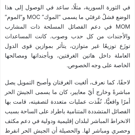
في الثورة السورية، مثلًا، ساعد في الوصول إلى هذا
الوضع فشلُ غرفتَي ما يسمى “الموك” MOC و”الموم”
MOM في دعم الفصائل المسلحة ذات المشارب
والأجندات من كل حدب وصوب. كانت المساعدات
توزَع توزيعًا غير متوازن، يتأثر بموازين قوى الدول
العاملة داخل هاتين الغرفتين، وبأجنداتها ومصالحها
الخاصة على وجه الخصوص.
لاحقًا، كما نعرف، ألغيت الغرفتان وأصبح التمويل يصل
مباشرةً وخارج أيّ معايير، كان ما يسمى الجيشَ الحر
أمرًا واقعيًّا، نُفِّذت عمليات متعددة لتصفيته، قامت بها
الفصائل المتشددة المتنامية باطراد على الساحة بسبب
الانخراط المباشر لبلدان إقليمية ودولية في دعم مكثف
وحصري ومباشر لها. والحصيلة أن الجيش الحر انفرط