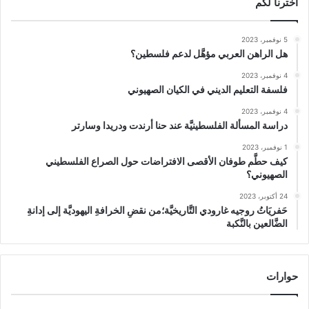
اخترنا لكم
5 نوفمبر، 2023
هل الراهن العربي مؤهَّل لدعم فلسطين؟
4 نوفمبر، 2023
فلسفة التعليم الديني في الكيان الصهيوني
4 نوفمبر، 2023
دراسة المسألة الفلسطينيَّة عند حنا أرندت ودريدا وسارتر
1 نوفمبر، 2023
كيف حطَّم طوفان الأقصى الافتراضات حول الصراع الفلسطيني
الصهيوني؟
24 أكتوبر، 2023
حَفريَاتُ روجيه غارودي التَّاريخيَّة؛من نقضِ الخرافةِ اليهوديَّة إلى إدانةِ
الضَّالعين بالنَّكبة
حوارات