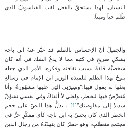
النسيان، لهذا يستحقّ بالفعل لقب الفيلسوفُ الذي
ظُلم حياً وميتاً.
والجميلُ أنَّ الإحساس بالظلم قد عبَّر عنهُ ابن باجه
بشكلٍ صريحٍ في كتبه مما لا يدعُ الشك في أنه كان
شخصيَّة قلقةً بسبب ثقافته وفكره، الأمر الذي جعله
يبوحُ بهذا الظلم لتلميذه الوزير ابن الإمام في رسالةٍ
بعثها له يقول فيها:”وسِيرَتِي التِي عليها مشهُورةٌ، وأنا
مُتعرِّضٌ فيها للخطرِ، ولعَلي لاَ ألقاكَ وفي نفسيِ تشوُقٌ
شديدٌ إلى مفاوضتك”
[1]
، يدلُّ هذا النصّ على حجم
الخطر الذي كان يحسّ به ابن باجه كأي مفكّرٍ حرٍّ في
مجتمع متعصِّبٍ، وهو خطرٌ كان يتهدّدُهُ من رجال الدين