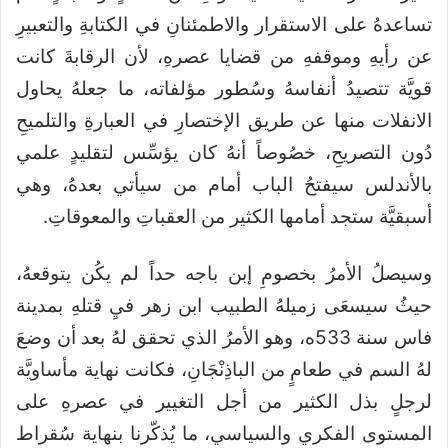
تساعدهُ على الاستقرار والاطمئنانِ في الكتابةِ والتعبيرِ
عن رأيهِ وموقفهِ من قضايا عصرهِ، لأن الرقابةَ كانت
قويَّة تتصيدُ أنفاسهُ وسُطور مؤلفاته، ما جعلهُ يحاول
الانفلات منها عن طريق الإختصارِ في العبارةِ والتلميحِ
دُون التصريحِ، خصُوصاً أنهُ كان يؤسِّس لتقليدٍ علمي
بالأندلس سيفتحُ الباب أمام من سيأتي بعدهُ، وهي
أسبقيَّة ستجد أمامها الكثير من العقباتِ والمعوقاتِ.
وسيصلُ الأمرُ بخصومِ إبن باجه حداً لم يكُن يتوقعهُ،
حيثُ سيسعَى زميلهُ الطبيب ابن زهر فيِ قتلهِ بمدينة
فاس سنة 533ه، وهو الأمرُ الذي تحقق لهُ بعد أن وضعَ
لهُ السم في طعامٍ من الباذِنْجَانِ، فكانت نهاية مأساويَّة
لرجلٍ بذل الكثير من أجل التغيير في عصرهِ على
المستوى الفكري والسياسي، ما يُذكّرنا بنهاية سُقراط