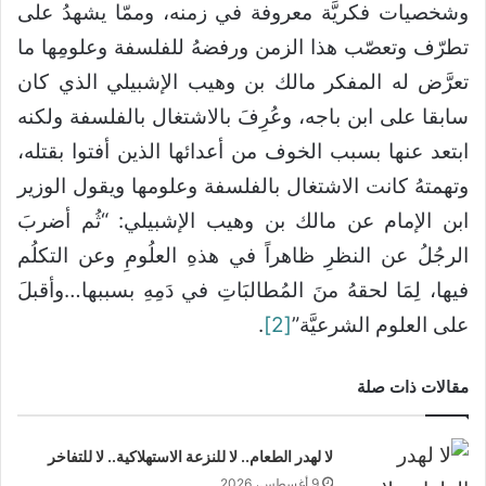
وشخصيات فكريَّة معروفة في زمنه، وممّا يشهدُ على
تطرّف وتعصّب هذا الزمن ورفضهُ للفلسفة وعلومِها ما
تعرَّض له المفكر مالك بن وهيب الإشبيلي الذي كان
سابقا على ابن باجه، وعُرِفَ بالاشتغال بالفلسفة ولكنه
ابتعد عنها بسبب الخوف من أعدائها الذين أفتوا بقتله،
وتهمتهُ كانت الاشتغال بالفلسفة وعلومها ويقول الوزير
ابن الإمام عن مالك بن وهيب الإشبيلي: “ثُم أضربَ
الرجُلُ عن النظرِ ظاهراً في هذهِ العلُومِ وعن التكلُم
فيها، لِمَا لحقهُ منَ المُطالبَاتِ في دَمِهِ بسببها…وأقبلَ
على العلوم الشرعيَّة”
[2]
.
مقالات ذات صلة
لا لهدر الطعام.. لا للنزعة الاستهلاكية.. لا للتفاخر
9 أغسطس، 2026