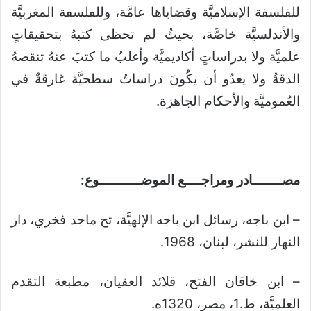
للفلسفة الإسلاميَّة وقضاياها عامَّة، وللفلسفة المغربيَّة
والأندلسيَّة خاصَّة، بحيثُ لم تحظى كتبهُ بتحقيقاتٍ
علميَّة ولا بدراساتٍ أكاديميَّة وأغلبُ ما كتبَ عنهُ تنقصهُ
الدقةُ ولا يعدُو أن يكُونَ دراساتٌ سطحيَّة غارقةٌ في
العُموميَّة والأحكام الجاهزة.
مصـــــــادر ومراجــــع الموضــــــــــوع:
– ابن باجه، رسائل ابن باجه الإلهيَّة، تح ماجد فخري، دار
النهار للنشر، لبنان، 1968.
– ابن خاقان الفتح، قلائد العقيان، مطبعة التقدم
العلميَّة، ط.1، مصر، 1320ه.