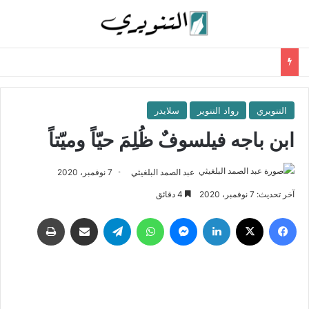
التنويري
رواد التنوير
سلايدر
ابن باجه فيلسوفٌ ظُلِمَ حيّاً وميّتاً
عبد الصمد البلغيثي
7 نوفمبر، 2020
آخر تحديث: 7 نوفمبر، 2020
4 دقائق
فيسبوك
‫X
لينكدإن
ماسنجر
واتساب
تيلقرام
مشاركة عبر البريد
طباعة