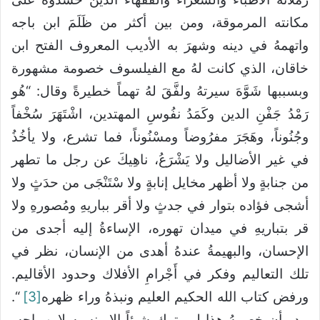
مكانته المرموقة، ومن بين أكثر من ظَلَمَ ابن باجه
واتهمهُ في دينه وشهرَ به الأديب المعروف الفتح ابن
خاقان، الذي كانت لهُ مع الفيلسوف خصومة مشهورة
وبسببها شَوَّهَ سيرتهُ ولفَّقَ لهُ تهماً خطيرةً وقال: “هُو
رَمْدُ جَفْنِ الدين وكَمَدُ نفُوسِ المهتدين، اشْتَهَرَ سُخْفاً
وجُنُوناً، وهَجَرَ مفرُوضاً ومسْنُوناً، فما تشرع، ولا يأخُذُ
في غير الأضاليل ولا يَشْرَعُ، ناهِيكَ عن رجل ما تطهر
من جنابةٍ ولا أظهر مخايل إنابةٍ ولا سْتَنْجَى من حدَثٍ ولا
أشجى فؤاده بتوار في جدثٍ ولا أقر بباريهِ ومُصورهِ ولا
قر بتباريهِ في ميدان تهوره، الإساءةُ إليه أجدى من
الإحسان، والبهيمةُ عندهُ أهدى من الإنسان، نظر في
تلك التعاليم وفكر في أَجْرامِ الأفلاك وحدود الأقاليم.
ورفض كتاب الله الحكيم العليم ونبذهُ وراء ظهره
[3]
“.
يبدو أن خصمهُ هذا لم يترك شيئاً إلا ونسبه لابن باجه،