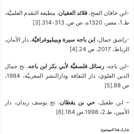
-ابن خاقان الفتح،
قلائد العقيان
، مطبعة التقدم العلميَّة،
ط.1، مصر، 1320ه، ص ص. 313-314.[3]
-راشق جمال،
ابن باجه سيرة وبيبليوغرافيَّة
، دار الأمان،
الرباط، 2017، ص 24.[4]
-ابن باجه،
رسائل فلسفيَّة لأبي بكر ابن باجه
، تح جمال
الدين العلوي، دار الثقافة ودارالنشر المغربيَّة، 1984،
ص 88.[5]
– ابن طفيل،
حي بن يقظان
، تح يوسف زيدان، دار
الأمين، ط.2، 1998.ص 164.[6]
شارك هذا الموضوع: