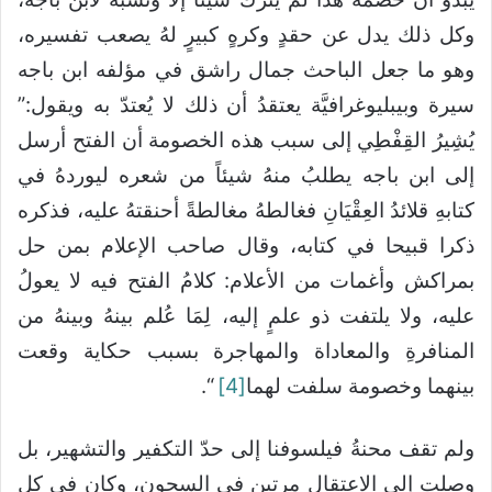
وكل ذلك يدل عن حقدٍ وكرهٍ كبيرٍ لهُ يصعب تفسيره،
وهو ما جعل الباحث جمال راشق في مؤلفه ابن باجه
سيرة وبيبليوغرافيَّة يعتقدُ أن ذلك لا يُعتدّ به ويقول:”
يُشِيرُ القِفْطِي إلى سبب هذه الخصومة أن الفتح أرسل
إلى ابن باجه يطلبُ منهُ شيئاً من شعره ليوردهُ في
كتابهِ قلائدُ العِقْيَانِ فغالطهُ مغالطةً أحنقتهُ عليه، فذكره
ذكرا قبيحا في كتابه، وقال صاحب الإعلام بمن حل
بمراكش وأغمات من الأعلام: كلامُ الفتح فيه لا يعولُ
عليه، ولا يلتفت ذو علمٍ إليه، لِمَا عُلم بينهُ وبينهُ من
المنافرةِ والمعاداة والمهاجرة بسبب حكاية وقعت
بينهما وخصومة سلفت لهما
[4]
“.
ولم تقف محنةُ فيلسوفنا إلى حدّ التكفير والتشهير، بل
وصلت إلى الاعتقال مرتين في السجون، وكان في كل