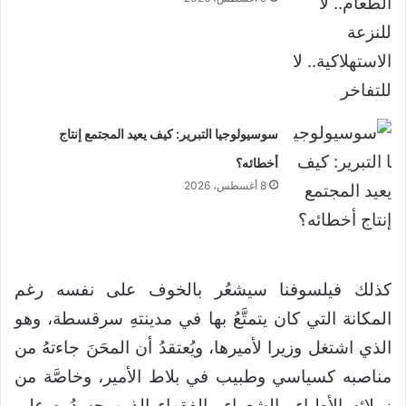
سوسيولوجيا التبرير: كيف يعيد المجتمع إنتاج
أخطائه؟
8 أغسطس، 2026
كذلك فيلسوفنا سيشعُر بالخوف على نفسه رغم
المكانة التي كان يتمتَّعُ بها في مدينتهِ سرقسطة، وهو
الذي اشتغل وزيرا لأميرها، ويُعتقدُ أن المحَنَ جاءتهُ من
مناصبه كسياسي وطبيب في بلاط الأمير، وخاصَّة من
زملائه الأطباء والشعراء والفقهاء الذين حسدُوه على