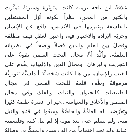
علاقةُ ابن باجه بزمنهِ كانت متوتّرة وسيرتهُ تميَّزت
بالكثير من المحنِ، نظراً لكونه أوّل المشتغلين
بالفلسفة وعلومها في الأندلس، دافع عن الإنسان
وحريَّة الإرادة والاختيار فيه، واعتبر العقل قيمة مطلقة
وفصلَ بين العلم والدين فصلاً واضحاً في نظرياته
العلميَّة، وأكَّد أنَّ مجال البحث العلمي يقومُ على
التجريب والبرهان، ومجالُ الدين والإلهياتِ يقُوم على
الغيب والإيمان، من هنا كانت شخصيَّة أندلسيَّة تنويريَّة
مرموقةً وظَّف قلمهُ للبحث العلمي في مجال
الطبيعيات كالحيوان والنبات والفلك وفي مجال
المنطق والأخلاق والسياسة…غير أن عصرهُ ظلمهُ كثيراً
وتعرَّضت له العامَّةُ والخاصَّةُ وسعُوا في قتلهِ والنيل
منه، ولم يسلم حتى بعد موته إذ لم تنل كتبه وفلسفته
عناية ولم تجد اهتماماً من الدارسين والمفكّرين وطالهُ