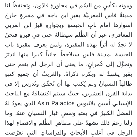
وموته بكأسٍ من السُم في محاورةِ فادُون، وتحتفظُ لنا
مدينةُ فاس المغربيَّة بقبرِ ابن باجه في مقبرةٍ خارجَ
أسوارها أمام بابِ الجيسةِ وبجوارِهِ قبرُ ابن العربي
المعافري، غير أن الظُلم سيطالهُ حتى فيِ قبرهِ فنحنُ
لا نجدُ له أثراً بهذه المقبرة، ولمن يعرف مقبرة باب
الجيسة بمدينة فاس سيلاحظُ جانباً كبيرا منها اندثرَ
وتحوَّلَ إلى عُمرانٍ، ما يعني أن الرجل لم ينعم حتى
بقبر يشهدُ له ويكرم ذكراهُ. والغريبُ أن جميع كتبهِ
طالهاَ النسيانُ ولم يُكتب لها أن تُحقّق وتُدرس إلا في
بداية القرن العشرين، حيثُ سيتم اكتشافهُ مع الباحثِ
الإسباني أسين بلاثيوس Asin Palacios الذي يعودُ لهُ
الفضلُ الكبيرُ في بعثهِ ونفضِ غبارِ النسيانِ عنهُ. وما
زلنا رغمَ ذلك نشهدُ على مظاهرِ الظُلم والإقصاءِ لهذا
الرجل في أغلبِ الأبحاثِ والدراساتِ التيِ تعرَّضت