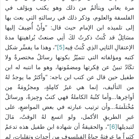
مرة يعاني ويتألمُ من ذلك وهو يكتب ويؤلف في
الفلسفة والعلوم، وذكر ذلك في رسالتهِ التي بعث بها
إلى تلميذه ابن الإمام حيث قال: “وأَنْ أُضِيفَ إليها
مسَائِلُ قد كُنتُ ذكرتُ لكَ أنِي صنعتُ بُراهينهَا مدةَ
الإعتقالِ الثانِي الذِي كُنتُ فِيه
[5]
“، وهذا ما يفسِّر شكل
كتبه ومؤلفاته التي تتميّزُ بكونها رسائلُ مختصرةٌ ولا
تكَادُ تبينُ عن فِكرتها ومضمُونها، وهو ما انتبه له ابن
طفيل حين قال عن كتب ابن باجه: “وأكثرُ ما يوجدُ لهُ
من التأليف، إنما هي غيرُ كامِلةٍ، ومجزُومَةٌ مِن
أواخِرها…وأما كتُبهُ الكاملةُ فهي كتبٌ وجِيزةٌ، ورسائلُ
مُخْتلَسَةٌ…وأن ترتيب عبارته في بعض المواضعِ، على
غيرِ الطريقِ الأكمل، ولو اتسع لهُ الوقتُ، مَالَ
لتبديلها
[6]
“، والحقيقةُ أن شهادة ابن طفيل هذه تدعمُ
كثيراً ما عرفتهُ حياةُ الفيلسوفِ من أحداثٍ وتقلباتٍ، لم