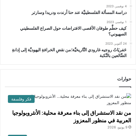
4 نوفمبر، 2023
دراسة المسألة الفلسطينيَّة عند حنا أرندت ودريدا وسارتر
1 نوفمبر، 2023
كيف حطَّم طوفان الأقصى الافتراضات حول الصراع الفلسطيني
الصهيوني؟
24 أكتوبر، 2023
حَفريَاتُ روجيه غارودي التَّاريخيَّة؛من نقضِ الخرافةِ اليهوديَّة إلى إدانةِ
الضَّالعين بالنَّكبة
حوارات
فكر وفلسفة
من نقد الاستشراق إلى بناء معرفة محلية: الأنثروبولوجيا
العربية في منظور المعزوز
9 يونيو، 2026