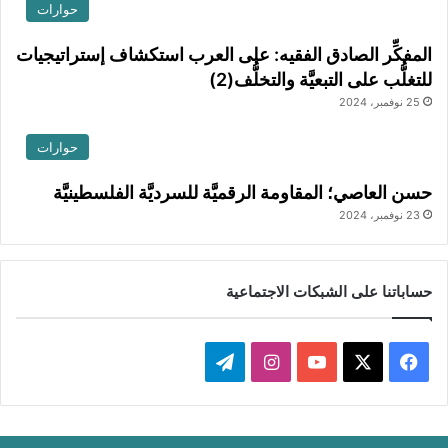
حوارات
المفكِّر الصادق الفقيه: على العرب استكشاف إستراتيجيات
للتغلُّب على التبعيَّة والتخلُّف(2)
25 نوفمبر، 2024
حوارات
حسن العاصي؛ المقاومة الرقميَّة للسرديَّة الفلسطينيَّة
23 نوفمبر، 2024
حساباتنا على الشبكات الاجتماعية
ف
ا
ت
ي
X
Y
ن
ي
س
o
س
ل