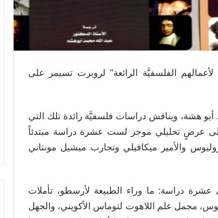
مالهم الفلسفيَّة الرائعة” لروبرت تسيمر على
 أبو هشة، ويناقش دراسات فلسفيَّة رائدة تلك التي
لى عرضٍ تحليلي موجز لست عشرة دراسة مبتدئاً
لاروليوس والأمير ميكافيلي وتجارب ميشيل مونتاني
ماني عشرة دراسة: ما وراء الطبيعة لأرسطو، تأملات
يوس، مجمل علم اللاهوت لتوماس الأكويني، والجهل