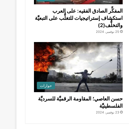
المفكِّر الصادق الفقيه: على العرب
استكشاف إستراتيجيات للتغلُّب على التبعيَّة
والتخلُّف(2)
25 نوفمبر، 2024
حوارات
حسن العاصي؛ المقاومة الرقميَّة للسرديَّة
الفلسطينيَّة
23 نوفمبر، 2024