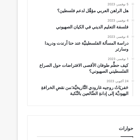
5 نوفمبر، 2023
هل الراهن العربي مؤهَّل لدعم فلسطين؟
4 نوفمبر، 2023
فلسفة التعليم الديني في الكيان الصهيوني
4 نوفمبر، 2023
دراسة المسألة الفلسطينيَّة عند حنا أرندت ودريدا
وسارتر
1 نوفمبر، 2023
كيف حطَّم طوفان الأقصى الافتراضات حول الصراع
الفلسطيني الصهيوني؟
24 أكتوبر، 2023
حَفريَاتُ روجيه غارودي التَّاريخيَّة؛من نقضِ الخرافةِ
اليهوديَّة إلى إدانةِ الضَّالعين بالنَّكبة
حوارات