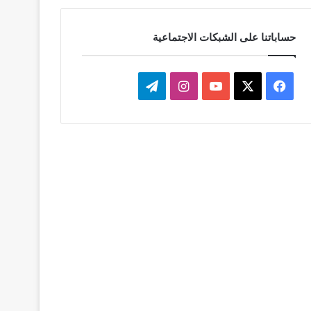
حساباتنا على الشبكات الاجتماعية
‫X
فيسبوك
‫YouTube
انستقرام
تيلقرام