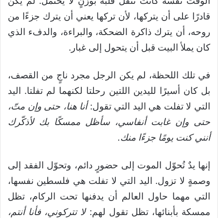
الوقت نفسه كانت تُثقل قلبه بوزنٍ لا يُحتمل. لم يكن
قادرًا على أن يتركها، لأن تركها يعني أن يترك جزءًا من
روحه، أن يترك ذاكرة الضحكة، والبراءة، والدفء الذي
كان يملأ البيت قبل أن يتحول إلى غبار.
في تلك اللحظة، لم يكن الرجل مجرد ناجٍ من القصف،
بل كان أسيرًا لليدين اللتين رحلتا لكنهما لم تفلتا. اليد
التي لا تفلت هي اليد التي تقول:
أنا هنا، حتى وإن متّ،
حتى وإن غابت أنفاسي، سأظل ممسكًا بك لأذكّرك
أنني كنت يومًا جزءًا منك.
إنها يدٌ تُحوّل الموت إلى حضورٍ دائم، وتحوّل الفقد إلى
وصمةٍ لا تزول. اليد التي لا تفلت هي فلسطين نفسها،
التي مهما حاول العالم أن يدفنها تحت الركام، تظل
ممسكة بأبنائها، تظل تقول لهم:
لا تتركوني، فأنا أنتم،