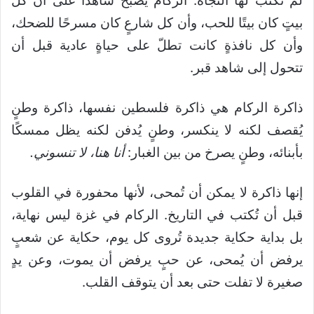
لم تُكتب لها النجاة. الركام يصبح شاهدًا على أن كل
بيتٍ كان بيتًا للحب، وأن كل شارعٍ كان مسرحًا للضحك،
وأن كل نافذةٍ كانت تطلّ على حياةٍ عادية قبل أن
تتحول إلى شاهد قبر.
ذاكرة الركام هي ذاكرة فلسطين نفسها، ذاكرة وطنٍ
يُقصف لكنه لا ينكسر، وطنٍ يُدفن لكنه يظل ممسكًا
بأبنائه، وطنٍ يصرخ من بين الغبار:
أنا هنا، لا تنسوني.
إنها ذاكرة لا يمكن أن تُمحى، لأنها محفورة في القلوب
قبل أن تُكتب في التاريخ. الركام في غزة ليس نهاية،
بل بداية حكاية جديدة تُروى كل يوم، حكاية عن شعبٍ
يرفض أن يُمحى، عن حبٍ يرفض أن يموت، وعن يدٍ
صغيرة لا تفلت حتى بعد أن يتوقف القلب.