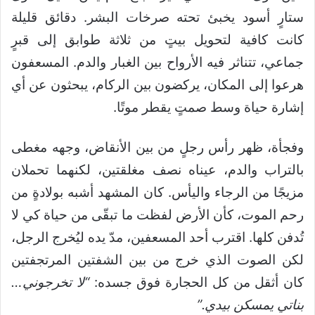
ستارٍ أسود يخبئ تحته صرخات البشر. دقائق قليلة
كانت كافية لتحويل بيتٍ من ثلاثة طوابق إلى قبرٍ
جماعي، تتناثر فيه الأرواح بين الغبار والدم. المسعفون
هرعوا إلى المكان، يركضون بين الركام، يبحثون عن أي
إشارة حياة وسط صمتٍ يقطر موتًا.
وفجأة، ظهر رأس رجلٍ من بين الأنقاض، وجهه مغطى
بالتراب والدم، عيناه نصف مغلقتين، لكنهما تحملان
مزيجًا من الرجاء واليأس. كان المشهد أشبه بولادةٍ من
رحم الموت، كأن الأرض لفظت ما تبقّى من حياة كي لا
تُدفن كلها. اقترب أحد المسعفين، مدّ يده ليُخرج الرجل،
لكن الصوت الذي خرج من بين الشفتين المرتجفتين
كان أثقل من كل الحجارة فوق جسده:
“لا تخرجوني…
بناتي يمسكن بيدي.”