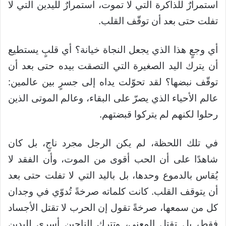
استمرارٌ للذاكرة التي لا تموت، استمرارٌ لليدين التي لا
تفلت حتى بعد أن توقّف القلب.
أي وجعٍ هذا الذي يجعل النجاة خيانة؟ أي قلبٍ يستطيع
أن يترك اليد الصغيرة التي التصقت بيده حتى بعد أن
توقّف نبضها؟ لقد تحوّلت يداه إلى جسرٍ بين عالمين:
عالم الأحياء الذي يصرّ على البقاء، وعالم الموتى الذين
رحلوا لكنهم لم يتركوا قبضتهم.
في تلك اللحظة، لم يكن الرجل مجرد ناجٍ، بل كان
شاهدًا على أن الحب أقوى من الموت، وأن الفقد لا
يُقاس بالدموع وحدها، بل باليد التي لا تفلت حتى بعد
أن يتوقف القلب. كانت كلماته صرخةً تُدوّي في وجدان
كل من سمعها، صرخةً تقول إن الحرب لا تقتل الأجساد
فقط، بل تقتل المعنى، وتترك الناجين أسرى لليدين