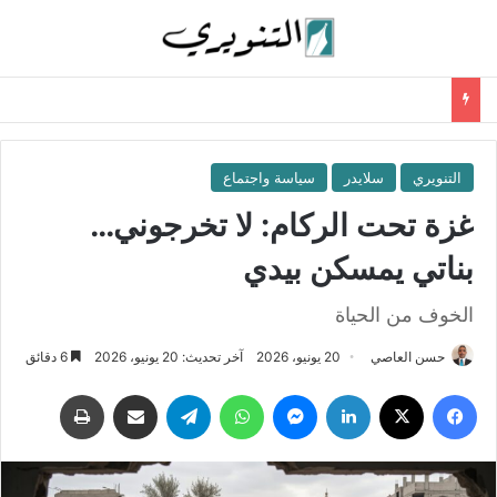
التنويري
سلايدر
سياسة واجتماع
غزة تحت الركام: لا تخرجوني…
بناتي يمسكن بيدي
الخوف من الحياة
حسن العاصي
20 يونيو، 2026
آخر تحديث: 20 يونيو، 2026
6 دقائق
فيسبوك
‫X
لينكدإن
ماسنجر
واتساب
تيلقرام
مشاركة عبر البريد
طباعة