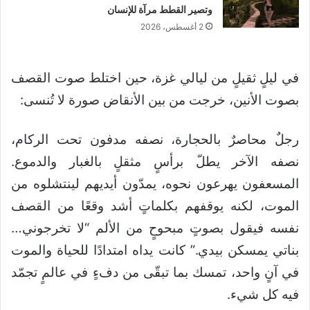
وتصير القطط مرآة للإنسان
2 أغسطس، 2026
في ليلٍ ثقيلٍ من ليالي غزة، حين اختلط صوت القصف
بصوت الأنين، خرجت من بين الأنقاض صورة لا تُنسى:
رجلٌ محاصرٌ بالحجارة، نصفه مدفون تحت الركام،
نصفه الآخر يطلّ برأسٍ مثقلٍ بالغبار والدموع.
المسعفون يهرعون نحوه، يمدّون أيديهم لينتشلوه من
الموت، لكنه يوقفهم بكلماتٍ أشد وقعًا من القصف
نفسه فيقول بصوتٍ مبحوحٍ من الألم “لا تخرجوني…
بناتي يمسكن بيدي.” كانت يداه امتدادًا للحياة والموت
في آنٍ واحد، تمسك بما تبقّى من دفءٍ في عالمٍ تجمّد
فيه كل شيء.