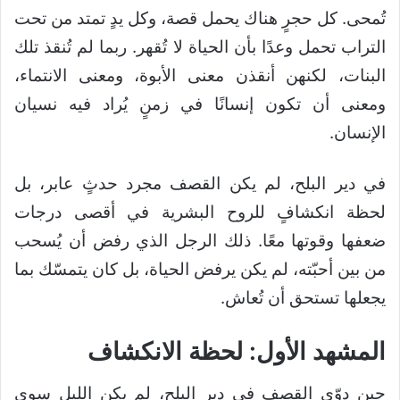
تُمحى. كل حجرٍ هناك يحمل قصة، وكل يدٍ تمتد من تحت
التراب تحمل وعدًا بأن الحياة لا تُقهر. ربما لم تُنقذ تلك
البنات، لكنهن أنقذن معنى الأبوة، ومعنى الانتماء،
ومعنى أن تكون إنسانًا في زمنٍ يُراد فيه نسيان
الإنسان.
في دير البلح، لم يكن القصف مجرد حدثٍ عابر، بل
لحظة انكشافٍ للروح البشرية في أقصى درجات
ضعفها وقوتها معًا. ذلك الرجل الذي رفض أن يُسحب
من بين أحبّته، لم يكن يرفض الحياة، بل كان يتمسّك بما
يجعلها تستحق أن تُعاش.
المشهد الأول:
لحظة الانكشاف
حين دوّى القصف في دير البلح، لم يكن الليل سوى