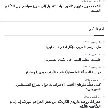
2 أغسطس، 2026
الخلاف حول مفهوم “الخبر الواحد” تحول إلى صراع سياسي بين السُنّة و
الشيعة
اخترنا لكم
5 نوفمبر، 2023
هل الراهن العربي مؤهَّل لدعم فلسطين؟
4 نوفمبر، 2023
فلسفة التعليم الديني في الكيان الصهيوني
4 نوفمبر، 2023
دراسة المسألة الفلسطينيَّة عند حنا أرندت ودريدا وسارتر
1 نوفمبر، 2023
كيف حطَّم طوفان الأقصى الافتراضات حول الصراع الفلسطيني
الصهيوني؟
24 أكتوبر، 2023
حَفريَاتُ روجيه غارودي التَّاريخيَّة؛من نقضِ الخرافةِ اليهوديَّة إلى إدانةِ
الضَّالعين بالنَّكبة