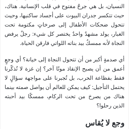
النسيان، بل هي جرحٌ مفتوح في قلب الإنسانية. هناك،
حيث تتكسر جدران البيوت على أجساد ساكنيها، وحيث
تتحول ضحكات الأطفال إلى صرخاتٍ مكتومة تحت
الغبار، يولد مشهدٌ واحدٌ يختصر كل شيء: رجلٌ يرفض
النجاة لأنه ممسكٌ بيد بناته اللواتي فارقن الحياة.
أي صدمةٍ أكبر من أن تتحول النجاة إلى خيانة؟ أي وجعٍ
أعمق من أن يصبح الإنقاذ موتًا آخر؟ إن غزة لا تُذكّرنا
فقط بفظاعة الحرب، بل تُجبرنا على مواجهة سؤالٍ لا
يحتمل التأجيل: كيف يمكن للعالم أن يواصل صمته بينما
هناك من يصرخ من تحت الركام، ممسكًا بيد أحبته
الذين رحلوا؟
وجع لا يُقاس