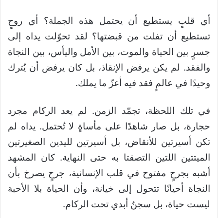
أي قلبٍ يستطيع أن يحتمل هذه الجملة؟ أي روحٍ
تستطيع أن تفلت من قبضتها؟ لقد تحوّلت يداه إلى
جسرٍ بين الحياة والموت، بين الأمل واليأس، بين النجاة
والفقد. لم يكن يرفض الإنقاذ، بل كان يرفض أن يُترك
وحيدًا في عالمٍ فقد فيه أعزّ ما يملك.
في تلك اللحظة، تجمّد الزمن. لم يعد الركام مجرد
حجارة، بل صار شاهدًا على مأساةٍ لا تُحتمل. يداه لم
تكن أسيرتين للأنقاض، بل أسيرتين لليدين الصغيرتين
الميتتين اللتين التصقتا به حتى النهاية. كان المشهد
أشبه بجرحٍ مفتوح في قلب الإنسانية، جرحٍ يصرخ بأن
النجاة أحيانًا تتحول إلى خيانة، وأن الحياة بلا الأحبة
ليست حياة، بل سجنٌ أبدي تحت الركام.