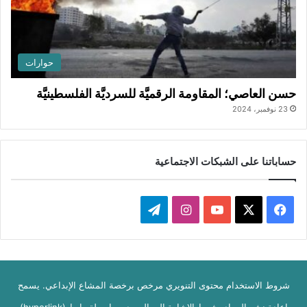
حوارات
حسن العاصي؛ المقاومة الرقميَّة للسرديَّة الفلسطينيَّة
23 نوفمبر، 2024
حساباتنا على الشبكات الاجتماعية
‫X
فيسبوك
‫YouTube
انستقرام
تيلقرام
شروط الاستخدام محتوى التنويري مرخص برخصة المشاع الإبداعي. يسمح