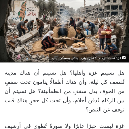
غزة تحت الركام: لا تخرجوني... بناتي يمسكن بيدي
هل نسيتم غزة وأهلها؟ هل نسيتم أن هناك مدينة
تُقصف كل ليلة، وأن هناك أطفالًا ينامون تحت سقفٍ
من الخوف بدل سقفٍ من الطمأنينة؟ هل نسيتم أن
بين الركام تُدفن أحلام، وأن تحت كل حجرٍ هناك قلب
توقف عن النبض؟
غزة ليست خبرًا عابرًا ولا صورةً تُطوى في أرشيف