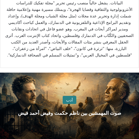
البيانات. يشغل حالياً منصب رئيس تحرير "مجلة تفكيك للدراسات
الأنثروبولوجية والثقافية وقضايا الهجرة"، ويمتلك مسيرة مهنية وإعلامية حافلة
شملت إدارة وتحرير عدة مجلات (مثل مجلة الشباب ومجلة الهدف)، وإعداد
وتقديم البرامج الإذاعية والتلفزيونية في الدنمارك، والعمل كباحث أكاديمي
ومدير لمراكز أبحاث في المغرب. وهو عضو فاعل في اتحادات ونقابات
الصحفيين والكُتّاب في الدنمارك وفلسطين، واتحاد كتاب الإنترنت العرب. أثرى
الحقل المعرفي بنشر مئات المقالات والأبحاث، وأصدر العديد من الكتب
البارزة، منها: "ثرثرة في كانون"، "خلف البياض"، "امرأة من زعفران"،
"فلسطين في المخيال العربي"، و"تمثيلات المسلم في الصحافة الدنماركية".
أدب
صوت المهمشين بين ناظم حكمت وفيض أحمد فيض