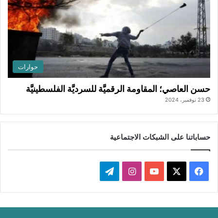
حوارات
حسن العاصي؛ المقاومة الرقميَّة للسرديَّة الفلسطينيَّة
23 نوفمبر، 2024
حساباتنا على الشبكات الاجتماعية
‫X
فيسبوك
‫YouTube
انستقرام
تيلقرام