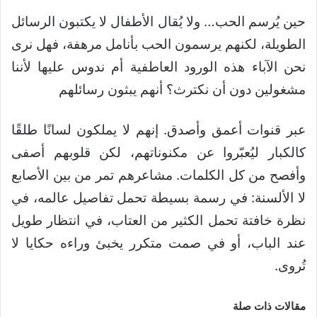
حين يُرسم الحب… ولا يُقال الأطفال لا يكتبون الرسائل
الطويلة، لكنهم يرسمون الحب بأنامل مرهفة، فهل نرى
نحن الآباء هذه الورود العاطفية أم ندوس عليها لأننا
مشغولين دون أن نكترث؟ أنهم يبثون رسائلهم
عبر قنوات أعمق وأصدق. إنهم لا يملكون لسانًا طلقًا
كالكبار ليُعبّروا عن مكنوناتهم، لكن قلوبهم أصفى
وأفصح من كل الكلمات. مشاعرهم تمر من بين الأصابع
لا الألسنة: في رسمة بسيطة تحمل تفاصيل عالمه، في
نظرة خافتة تحمل الكثير من العتاب، في انتظار طويل
عند الباب، أو في صمت متكرر يخبئ وراءه حكايا لا
تُروى.
مقالات ذات صلة