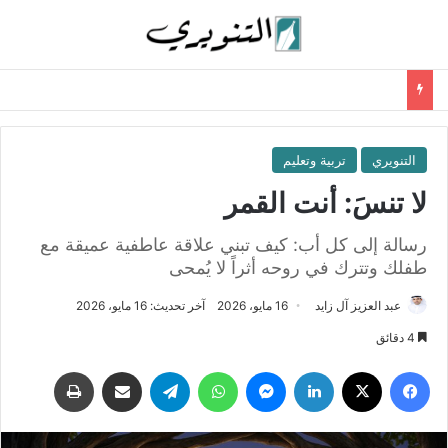
التنويري
تربية وتعليم
لا تنسَ: أنت القمر
رسالة إلى كل أب: كيف تبني علاقة عاطفية عميقة مع
طفلك وتترك في روحه أثراً لا يُمحى
عبد العزيز آل زايد
16 مايو، 2026
آخر تحديث: 16 مايو، 2026
4 دقائق
فيسبوك
‫X
لينكدإن
ماسنجر
واتساب
تيلقرام
مشاركة عبر البريد
طباعة