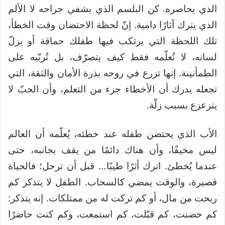
الذي يحاصره. كن البلسم الذي يشفي جراحه لا الألم
الذي يترك آثارًا دامية. إنّ لحظة الاحتضان وقت الخطأ،
تلك اللحظة التي يرتكب فيها طفلك حماقة أو يزلّ
لسانه، لا تُعلّمه فقط كيف يتصرّف، بل تُربّيه على
الطمأنينة. إنها تزرع في روحه بذرة الأمان والثقة، التي
تجعله يدرك أن الأخطاء جزء من التعلم، وأن الحبّ لا
يتزعزع بسبب زلّة.
الأب الذي يحتضن طفله عند خطئه، يُعلّمه أن العالم
ليس مخيفًا، وأن هناك دائمًا من يقف بجانبه، حتى
عندما يُخطئ. اترك أثرًا طيبًا… قبل أن ترحل؛ فالحياة
قصيرة، والوقت يمضي كالسحاب. الطفل لا يتذكر كم
ربحت من مال، أو كم تركت له من ممتلكات. إنه يتذكر:
كم حضنت، كم قبّلت، كم استمعت، وكم كنت حاضرًا