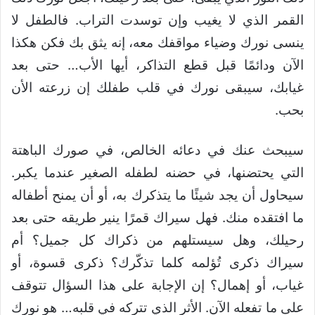
القمر الذي لا يغيب وإن توسدت التراب. فالطفل لا
ينسى نورك وضياء مواقفك معه، إنه يثق بك فكن هكذا
الآن ودائمًا قبل قطع التذاكر، أيها الأب… حتى بعد
غيابك، سيبقى نورك في قلب طفلك إن زرعته الأن
بحب.
سيبحث عنك في دعائه الخالص، في صورك الباهتة
التي يحتضنها، في حضنه لطفله الصغير عندما يكبر.
سيحاول أن يجد شيئًا ما يتذكرك به، أو أن يمنح أطفاله
ما افتقده منك. فهل سيراك قمرًا ينير طريقه حتى بعد
رحيلك، وهل سيستلهم من ذكراك كل جميل؟ أم
سيراك ذكرى تُؤلمه كلما تذكّرك؟ ذكرى قسوة، أو
غياب، أو إهمال؟ إن الإجابة على هذا السؤال تتوقف
على ما تفعله الآن. الأثر الذي تتركه في قلبه… هو نورك