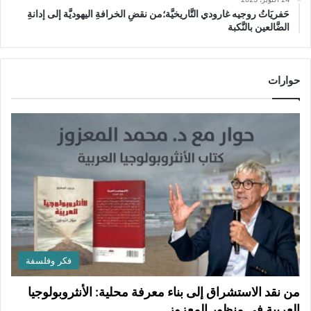
حَفريَاتُ روجيه غارودي التَّاريخيَّة؛من نقضِ الخرافةِ اليهوديَّة إلى إدانةِ
الضَّالعين بالنَّكبة
حوارات
فكر وفلسفة
من نقد الاستشراق إلى بناء معرفة محلية: الأنثروبولوجيا
العربية في منظور المعزوز