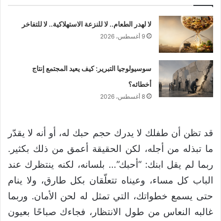
لا لهدر الطعام.. لا للنزعة الاستهلاكية.. لا للتفاخر
9 أغسطس، 2026
سوسيولوجيا التبرير: كيف يعيد المجتمع إنتاج
أخطائه؟
8 أغسطس، 2026
قد تظن أن طفلك لا يدرك حجم حبك له، أو أنه لا يقدّر
ما تبذله من أجله، لكن الحقيقة أعمق من ذلك بكثير.
ربما لم يقل ابنك: “أحبك”… بلسانه، لكنه ينتظرك عند
الباب كل مساء، وعيناه تتعلّقان بكل طارق، ولا ينام
حتى يسمع خطواتك، التي تمثل له لحن الأمان. وربما
غالبه النعاس من طول الانتظار، فجاءك صباحًا بعيون