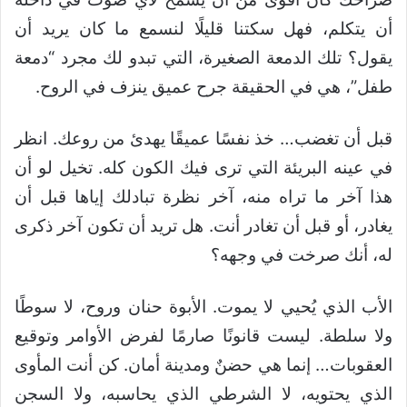
أن يتكلم، فهل سكتنا قليلًا لنسمع ما كان يريد أن
يقول؟ تلك الدمعة الصغيرة، التي تبدو لك مجرد “دمعة
طفل”، هي في الحقيقة جرح عميق ينزف في الروح.
قبل أن تغضب… خذ نفسًا عميقًا يهدئ من روعك. انظر
في عينه البريئة التي ترى فيك الكون كله. تخيل لو أن
هذا آخر ما تراه منه، آخر نظرة تبادلك إياها قبل أن
يغادر، أو قبل أن تغادر أنت. هل تريد أن تكون آخر ذكرى
له، أنك صرخت في وجهه؟
الأب الذي يُحيي لا يموت. الأبوة حنان وروح، لا سوطًا
ولا سلطة. ليست قانونًا صارمًا لفرض الأوامر وتوقيع
العقوبات… إنما هي حضنٌ ومدينة أمان. كن أنت المأوى
الذي يحتويه، لا الشرطي الذي يحاسبه، ولا السجن