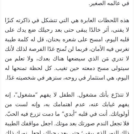
في عالمه الصغير.
هذه اللحظات العابرة هي التي تتشكل في ذاكرته كنزًا
لا يفنى، أثر خالدًا يبقى حتى بعد رحيلك ضع يدك على
قلبه اليوم، امسح على شعره بحنان، قل له كلمة طيبة
تغرس فيه الأمان، فربما لن تُمنح غدًا الفرصة لذلك لأنك
لا تدري مَن الذي سيضعها هناك بعدك، ولا تعلم من
سيتولى مسح دمعته حين تغيب. كل لحظة تمنحها له
اليوم، هي استثمار في روحه، ستزهر في شخصيته غدًا.
لا تتذرّع بأنك مشغول. الطفل لا يفهم “مشغول”، إنه
يفهم غيابك عنه، عدم اهتمامك به، وإنه لست من
أولوياتك. أنت في قلبه “أبدي” ما دمت تزرع فيه الحبّ.
فلا تجعل الندم صورتك بعد موتك. اجعل مواقفك الطيبة
ذلك النور الذي يبقى؛ حتى بعد رحيلك، اجعل نورك ذلك