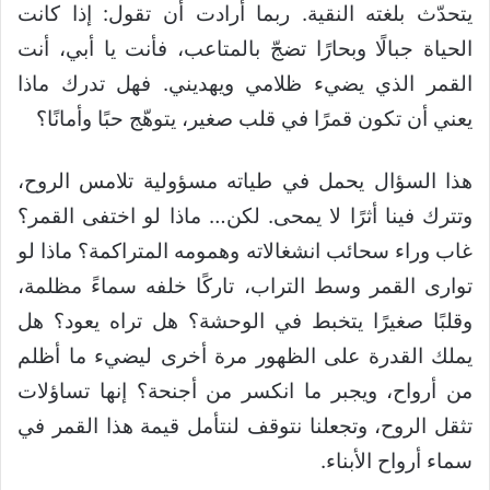
يتحدّث بلغته النقية. ربما أرادت أن تقول: إذا كانت
الحياة جبالًا وبحارًا تضجّ بالمتاعب، فأنت يا أبي، أنت
القمر الذي يضيء ظلامي ويهديني. فهل تدرك ماذا
يعني أن تكون قمرًا في قلب صغير، يتوهّج حبًا وأمانًا؟
هذا السؤال يحمل في طياته مسؤولية تلامس الروح،
وتترك فينا أثرًا لا يمحى. لكن… ماذا لو اختفى القمر؟
غاب وراء سحائب انشغالاته وهمومه المتراكمة؟ ماذا لو
توارى القمر وسط التراب، تاركًا خلفه سماءً مظلمة،
وقلبًا صغيرًا يتخبط في الوحشة؟ هل تراه يعود؟ هل
يملك القدرة على الظهور مرة أخرى ليضيء ما أظلم
من أرواح، ويجبر ما انكسر من أجنحة؟ إنها تساؤلات
تثقل الروح، وتجعلنا نتوقف لنتأمل قيمة هذا القمر في
سماء أرواح الأبناء.