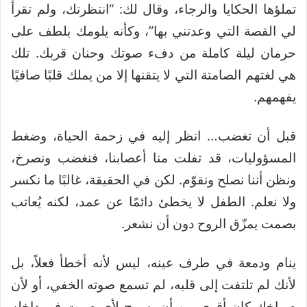
تملؤها الحكايا والرجاء، وقال لك: “انتظرتك، ولم تقرأ
لي القصة التي وعدتني بها”، وكأنه يلومك بلطف على
حرمان ليلة كاملة من دفء صوتك وحنان قربك. تلك
هي لغتهم الصامتة التي لا يتقنها إلا من يملك قلبًا صافيًا
يفهمهم.
قبل أن تغضب… انظر إليه في زحمة الحياة، وضغط
المسؤوليات، قد تفلت منا أعصابنا، فنغضب ونصرخ،
ونظن أننا نصلح ونقوّم. لكن في الحقيقة، غالبًا ما نكسر
ولا نعلم. الطفل لا يخطئ دائمًا عن عمد، لكنه يُعاتب
بصمت يمزّق الروح دون أن نشعر.
ينام ودمعة في طرف عينه، ليس لأنه أخطأ فعلاً، بل
لأنك لم تلتفت إلى قلبه، لم تسمع صوته الخفي، أو لأن
صراخك كان أقوى من أن يسمح لأي صوت في داخله