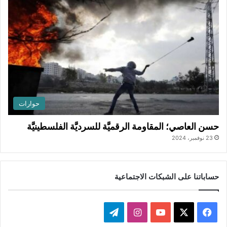
حوارات
حسن العاصي؛ المقاومة الرقميَّة للسرديَّة الفلسطينيَّة
23 نوفمبر، 2024
حساباتنا على الشبكات الاجتماعية
‫X
فيسبوك
‫YouTube
انستقرام
تيلقرام