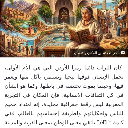
سحر العلاقة بين المكان والإنسان
كان التراب دائما رمزا للأرض التي هي الأم الأولى،
تحمل الإنسان فوقها ليحيا ويستمر، يأكل منها ويعمر
فيها، وحينما يموت تحتضنه في باطنها. وكما هو الشأن
في كل الثقافات الإنسانية، فإن المكان في التجربة
المغربية ليس رقعة جغرافية محايدة، إنه امتداد حميم
للناس ولحكاياتهم ولطريقة إحساسهم بالعالم، ففي
كلمة ” َلبْلاد” يلتقي معنى الوطن بمعنى القرية والمدينة