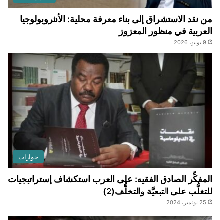
من نقد الاستشراق إلى بناء معرفة محلية: الأنثروبولوجيا
العربية في منظور المعزوز
9 يونيو، 2026
حوارات
المفكِّر الصادق الفقيه: على العرب استكشاف إستراتيجيات
للتغلُّب على التبعيَّة والتخلُّف(2)
25 نوفمبر، 2024