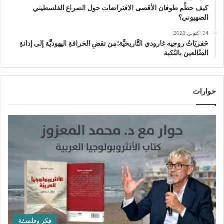
كيف حطَّم طوفان الأقصى الافتراضات حول الصراع الفلسطيني
الصهيوني؟
24 أكتوبر، 2023
حَفريَاتُ روجيه غارودي التَّاريخيَّة؛من نقضِ الخرافةِ اليهوديَّة إلى إدانةِ
الضَّالعين بالنَّكبة
حوارات
فكر وفلسفة