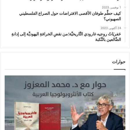
1 نوفمبر، 2023
كيف حطَّم طوفان الأقصى الافتراضات حول الصراع الفلسطيني
الصهيوني؟
24 أكتوبر، 2023
حَفريَاتُ روجيه غارودي التَّاريخيَّة؛من نقضِ الخرافةِ اليهوديَّة إلى إدانةِ
الضَّالعين بالنَّكبة
حوارات