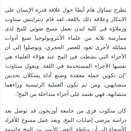
يطرح تساؤل هام أيضًا حول علاقة قدرة الإنسان على
الابتكار وعلاقة ذلك باللغة، لقد قام ديترايتش ستاوت
وزملاؤه في كلية لندن بعمل مسح ضوئي للمخ لدى
ممارسة ثلاثة من علماء الأنثروبولوجيا صنع أدوات
مماثلة لأخرى تعود للعصر الحجري، وتوصلوا إلى أن
الأجزاء التي نشطت في المخ عند هؤلاء العلماء هي
نفسها الأجزاء المستخدمة في اللغة. ويقول ستاوت:
“إن تكوين جملة معقدة وصنع أداة يشكلان تحديين
متشابهين، ومن ثم تكون العملية الرئيسية وراءهما
متشابهة، فهي تعتمد على أجزاء متداخلة من المخ”.
كان سكوت فري من جامعة أوريجون قد توصل بعد
دراسة مرضى إصابات المخ، وبعد عمل مسوح للأفراد
الأصحاء إلى أن مناطق الفص الأيسر من المخ حاسمة