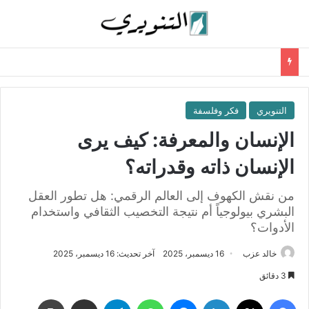
التنويري
فكر وفلسفة
الإنسان والمعرفة: كيف يرى
الإنسان ذاته وقدراته؟
من نقش الكهوف إلى العالم الرقمي: هل تطور العقل
البشري بيولوجياً أم نتيجة التخصيب الثقافي واستخدام
الأدوات؟
خالد عزب
16 ديسمبر، 2025
آخر تحديث: 16 ديسمبر، 2025
3 دقائق
فيسبوك
‫X
لينكدإن
ماسنجر
واتساب
تيلقرام
مشاركة عبر البريد
طباعة