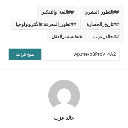
#التطور_البشري
#اللغة_والتفكير
#تاريخ_الحضارة
#تطور_المعرفة #الأنثروبولوجيا
#خالد_عزب
#فلسفة_العقل
نسخ الرابط
خالد عزب