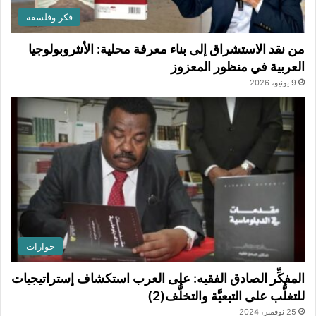
فكر وفلسفة
من نقد الاستشراق إلى بناء معرفة محلية: الأنثروبولوجيا
العربية في منظور المعزوز
9 يونيو، 2026
حوارات
المفكِّر الصادق الفقيه: على العرب استكشاف إستراتيجيات
للتغلُّب على التبعيَّة والتخلُّف(2)
25 نوفمبر، 2024