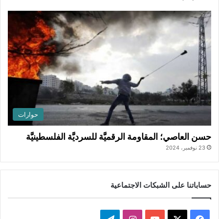
حوارات
حسن العاصي؛ المقاومة الرقميَّة للسرديَّة الفلسطينيَّة
23 نوفمبر، 2024
حساباتنا على الشبكات الاجتماعية
‫X
فيسبوك
‫YouTube
انستقرام
تيلقرام