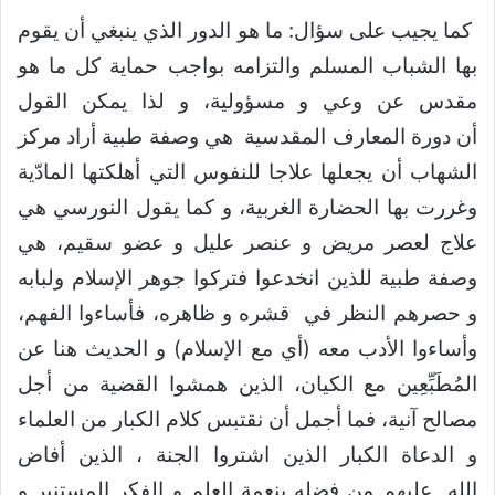
كما يجيب على سؤال: ما هو الدور الذي ينبغي أن يقوم
بها الشباب المسلم والتزامه بواجب حماية كل ما هو
مقدس عن وعي و مسؤولية، و لذا يمكن القول
أن دورة المعارف المقدسية هي وصفة طبية أراد مركز
الشهاب أن يجعلها علاجا للنفوس التي أهلكتها المادّية
وغررت بها الحضارة الغربية، و كما يقول النورسي هي
علاج لعصر مريض و عنصر عليل و عضو سقيم، هي
وصفة طبية للذين انخدعوا فتركوا جوهر الإسلام ولبابه
و حصرهم النظر في قشره و ظاهره، فأساءوا الفهم،
وأساءوا الأدب معه (أي مع الإسلام) و الحديث هنا عن
المُطَبِّعِين مع الكيان، الذين همشوا القضية من أجل
مصالح آنية، فما أجمل أن نقتبس كلام الكبار من العلماء
و الدعاة الكبار الذين اشتروا الجنة ، الذين أفاض
الله عليهم من فضله بنعمة العلم و الفكر المستنير و