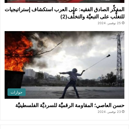
المفكِّر الصادق الفقيه: على العرب استكشاف إستراتيجيات
للتغلُّب على التبعيَّة والتخلُّف(2)
25 نوفمبر، 2024
حوارات
حسن العاصي؛ المقاومة الرقميَّة للسرديَّة الفلسطينيَّة
23 نوفمبر، 2024