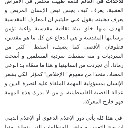
للأحداث في
العالم قدمه طبيب مختص في الأمراض
العقلية، يعرف كيف يجس نبض الإنسان المريض و
يعرف ذهنيته، يقول علي حليتيم ان المعارف المقدسية
الهدف منها خلق بيئة ثقافية مقدسية واعية تؤمن
برسالتها المقدسة و هي الدفاع عن كل ما هو مقدس،
فطوفان الأقصى كما يضيف، أسقط كثير من
السرديات و منه سقطت سردية المسلمين و أضحت
رمادا، أي تجردت من إنسانيتها و هذا ما سمّاه بـ: الوعي
المضاد، متخذا من مفهوم ” الإخلاص” كمؤثر لكي يشعر
الإنسان بمسؤولية المهمة الملقاة عليه لنصرة الدين و
عدالة القضية الفلسطينية، و من لا يدرك هذه المهمة
فهو خارج المعركة.
في هذا كله يأتي دور الإعلام الدعوي أو الإعلام الديني
إن صح التعبير، و ماهي المنطلقات التي ينطلق منها