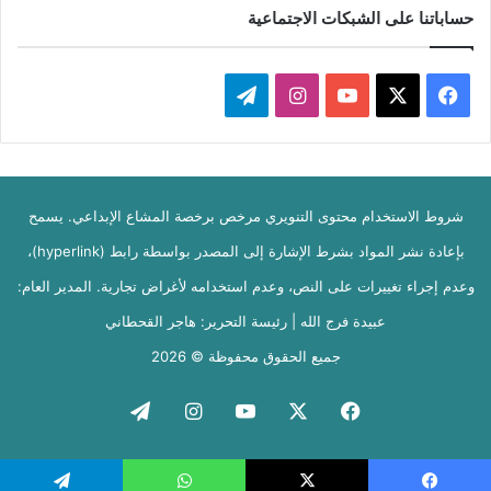
حساباتنا على الشبكات الاجتماعية
‫X
فيسبوك
‫YouTube
انستقرام
تيلقرام
شروط الاستخدام محتوى التنويري مرخص برخصة المشاع الإبداعي. يسمح
بإعادة نشر المواد بشرط الإشارة إلى المصدر بواسطة رابط (hyperlink)،
وعدم إجراء تغييرات على النص، وعدم استخدامه لأغراض تجارية. المدير العام:
عبيدة فرج الله | رئيسة التحرير: هاجر القحطاني
جميع الحقوق محفوظة © 2026
فيسبوك
‫X
‫YouTube
انستقرام
تيلقرام