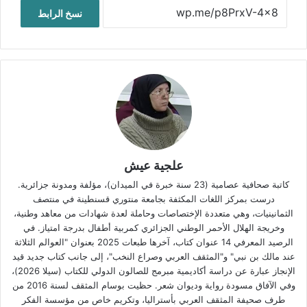
نسخ الرابط
علجية عيش
كاتبة صحافية عصامية (23 سنة خبرة في الميدان)، مؤلفة ومدونة جزائرية.
درست بمركز اللغات المكثفة بجامعة منتوري قسنطينة في منتصف
الثمانينيات، وهي متعددة الإختصاصات وحاملة لعدة شهادات من معاهد وطنية،
وخريجة الهلال الأحمر الوطني الجزائري كمربية أطفال بدرجة امتياز. في
الرصيد المعرفي 14 عنوان كتاب، آخرها طبعات 2025 بعنوان "العوالم الثلاثة
عند مالك بن نبي" و"المثقف العربي وصراع النخب"، إلى جانب كتاب جديد قيد
الإنجاز عبارة عن دراسة أكاديمية مبرمج للصالون الدولي للكتاب (سيلا 2026)،
وفي الآفاق مسودة رواية وديوان شعر. حظيت بوسام المثقف لسنة 2016 من
طرف صحيفة المثقف العربي بأستراليا، وتكريم خاص من مؤسسة الفكر