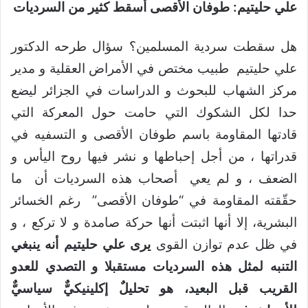
علي حليتيم: طوفان الأقصى أسقط كثير من السرديات
هل سقطت سردية المسلمين؟ سؤال طرحه الدكتور
علي حليتيم طبيب مختص في الأمراض العقلية و مدير
مركز الشهاب للبحوث و الدراسات في الجزائر ليضع
حدا لكل الشكوك التي حامت حول المعركة التي
قادتها المقاومة باسم طوفان الأقصى و التسفيه في
قدراتها ، من أجل إحباطها و نشر فيها روح اليأس و
الضعف ، و لم يعي أصحاب هذه السرديات أن ما
حقّقته المقاومة في “طوفان الأقصى” رغم الخسائر
البشرية، إلا أنها اثبتت أنها حركة صامدة و لا تركع ، و
في ظل عدم توازن القوى
يرى علي حليتيم أنه ينبغي
التنبه لمثل هذه السرديات مستقبلا و التصدي للعدو
القريب قبل البعيد، هو تحليلٌ
إكلينيكيٌّ سياسيٌّ