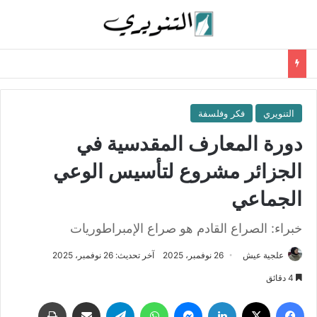
التنويري
فكر وفلسفة
دورة المعارف المقدسية في
الجزائر مشروع لتأسيس الوعي
الجماعي
خبراء: الصراع القادم هو صراع الإمبراطوريات
علجية عيش
26 نوفمبر، 2025
آخر تحديث: 26 نوفمبر، 2025
4 دقائق
فيسبوك
‫X
لينكدإن
ماسنجر
واتساب
تيلقرام
مشاركة عبر البريد
طباعة