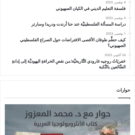
4 نوفمبر، 2023
فلسفة التعليم الديني في الكيان الصهيوني
4 نوفمبر، 2023
دراسة المسألة الفلسطينيَّة عند حنا أرندت ودريدا وسارتر
1 نوفمبر، 2023
كيف حطَّم طوفان الأقصى الافتراضات حول الصراع الفلسطيني
الصهيوني؟
24 أكتوبر، 2023
حَفريَاتُ روجيه غارودي التَّاريخيَّة؛من نقضِ الخرافةِ اليهوديَّة إلى إدانةِ
الضَّالعين بالنَّكبة
حوارات