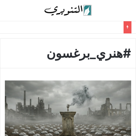
#هنري_برغسون