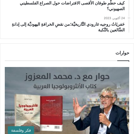
كيف حطَّم طوفان الأقصى الافتراضات حول الصراع الفلسطيني
الصهيوني؟
24 أكتوبر، 2023
حَفريَاتُ روجيه غارودي التَّاريخيَّة؛من نقضِ الخرافةِ اليهوديَّة إلى إدانةِ
الضَّالعين بالنَّكبة
حوارات
فكر وفلسفة