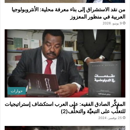
من نقد الاستشراق إلى بناء معرفة محلية: الأنثروبولوجيا
العربية في منظور المعزوز
9 يونيو، 2026
حوارات
المفكِّر الصادق الفقيه: على العرب استكشاف إستراتيجيات
للتغلُّب على التبعيَّة والتخلُّف(2)
25 نوفمبر، 2024