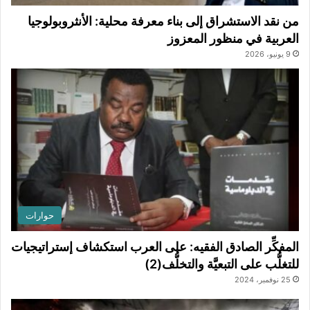
من نقد الاستشراق إلى بناء معرفة محلية: الأنثروبولوجيا
العربية في منظور المعزوز
9 يونيو، 2026
حوارات
المفكِّر الصادق الفقيه: على العرب استكشاف إستراتيجيات
للتغلُّب على التبعيَّة والتخلُّف(2)
25 نوفمبر، 2024