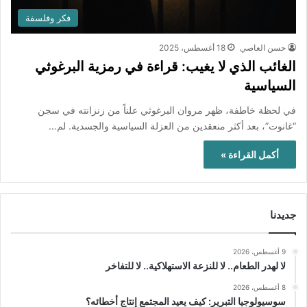
فكر وفلسفة
حسن العاصي
18 أغسطس، 2025
الغائب الذي لا يغيب: قراءة في رمزية البرغوثي
السياسية
في لحظة خاطفة، ظهر مروان البرغوثي علناً من زنزانته في سجن
“غانوت”، بعد أكثر منعقدين من العزلة السياسية والجسدية. لم…
أكمل القراءة »
جديدنا
9 أغسطس، 2026
لا لهدر الطعام.. لا للنزعة الاستهلاكية.. لا للتفاخر
8 أغسطس، 2026
سوسيولوجيا التبرير: كيف يعيد المجتمع إنتاج أخطائه؟