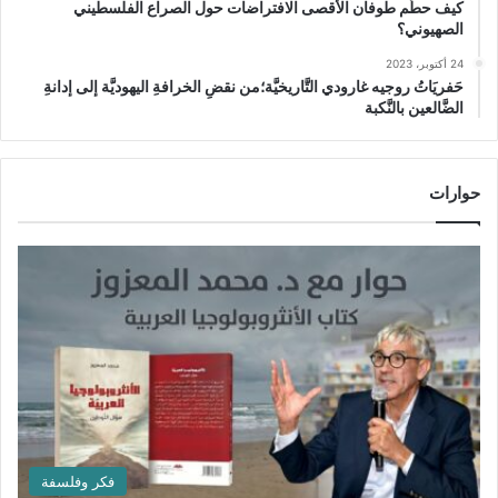
كيف حطَّم طوفان الأقصى الافتراضات حول الصراع الفلسطيني
الصهيوني؟
24 أكتوبر، 2023
حَفريَاتُ روجيه غارودي التَّاريخيَّة؛من نقضِ الخرافةِ اليهوديَّة إلى إدانةِ
الضَّالعين بالنَّكبة
حوارات
فكر وفلسفة