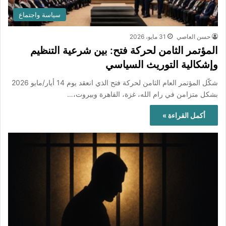
سياسة واجتماع
حسن العاصي
31 مايو، 2026
المؤتمر الثامن لحركة فتح: بين شرعية التنظيم
وإشكالية التوريث السياسي
شكّل المؤتمر العام الثامن لحركة فتح الذي انعقد يوم 14 أيار/مايو 2026
بشكل متزامن في رام الله، غزة، القاهرة وبيروت،…
أكمل القراءة »