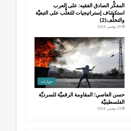
المفكِّر الصادق الفقيه: على العرب
استكشاف إستراتيجيات للتغلُّب على التبعيَّة
والتخلُّف(2)
25 نوفمبر، 2024
حوارات
حسن العاصي؛ المقاومة الرقميَّة للسرديَّة
الفلسطينيَّة
23 نوفمبر، 2024