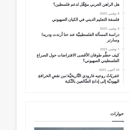
هل الراهن العربي مؤهَّل لدعم فلسطين؟
4 نوفمبر، 2023
فلسفة التعليم الديني في الكيان الصهيوني
4 نوفمبر، 2023
دراسة المسألة الفلسطينيَّة عند حنا أرندت ودريدا
وسارتر
1 نوفمبر، 2023
كيف حطَّم طوفان الأقصى الافتراضات حول الصراع
الفلسطيني الصهيوني؟
24 أكتوبر، 2023
حَفريَاتُ روجيه غارودي التَّاريخيَّة؛من نقضِ الخرافةِ
اليهوديَّة إلى إدانةِ الضَّالعين بالنَّكبة
حوارات