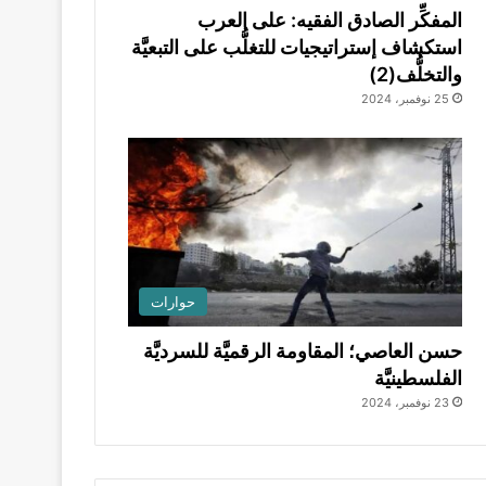
المفكِّر الصادق الفقيه: على العرب
استكشاف إستراتيجيات للتغلُّب على التبعيَّة
والتخلُّف(2)
25 نوفمبر، 2024
حوارات
حسن العاصي؛ المقاومة الرقميَّة للسرديَّة
الفلسطينيَّة
23 نوفمبر، 2024