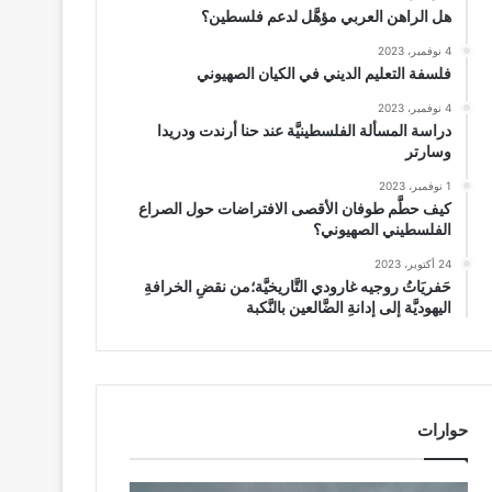
هل الراهن العربي مؤهَّل لدعم فلسطين؟
4 نوفمبر، 2023
فلسفة التعليم الديني في الكيان الصهيوني
4 نوفمبر، 2023
دراسة المسألة الفلسطينيَّة عند حنا أرندت ودريدا
وسارتر
1 نوفمبر، 2023
كيف حطَّم طوفان الأقصى الافتراضات حول الصراع
الفلسطيني الصهيوني؟
24 أكتوبر، 2023
حَفريَاتُ روجيه غارودي التَّاريخيَّة؛من نقضِ الخرافةِ
اليهوديَّة إلى إدانةِ الضَّالعين بالنَّكبة
حوارات