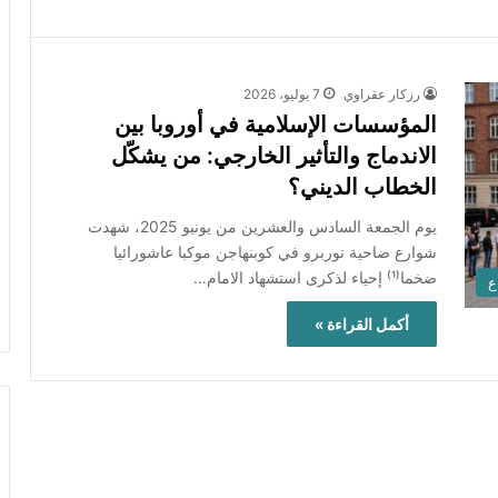
رزكار عقراوي
7 يوليو، 2026
المؤسسات الإسلامية في أوروبا بين
الاندماج والتأثير الخارجي: من يشكّل
الخطاب الديني؟
يوم الجمعة السادس والعشرين من يونيو 2025، شهدت
شوارع ضاحية نوربرو في كوبنهاجن موكبا عاشورائيا
ضخما⁽¹⁾ إحياء لذكرى استشهاد الامام…
ع
أكمل القراءة »