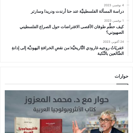
4 نوفمبر، 2023
دراسة المسألة الفلسطينيَّة عند حنا أرندت ودريدا وسارتر
1 نوفمبر، 2023
كيف حطَّم طوفان الأقصى الافتراضات حول الصراع الفلسطيني
الصهيوني؟
24 أكتوبر، 2023
حَفريَاتُ روجيه غارودي التَّاريخيَّة؛من نقضِ الخرافةِ اليهوديَّة إلى إدانةِ
الضَّالعين بالنَّكبة
حوارات