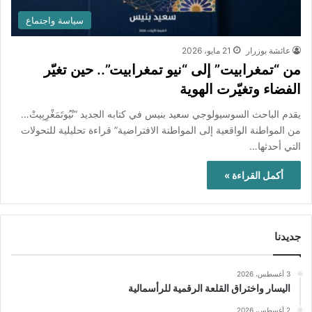
سياسة واجتماع
عائشة بوزرار
21 مايو، 2026
من “تمغرابيت” إلى “نيو تمغرابيت”.. حين تغيّر
الفضاء وتغيّرت الهوية
يقدم الباحث السوسيولوجي سعيد بنيس في كتابه الجديد “نْيُوتَمَغْرِبِيتْ…
من المواطنة الواقعية إلى المواطنة الافتراضية” قراءة تحليلية للتحولات
التي أحدثها…
أكمل القراءة »
جديدنا
3 أغسطس، 2026
اليسار واختراق القلعة الرقمية للرأسمالية
2 أغسطس، 2026