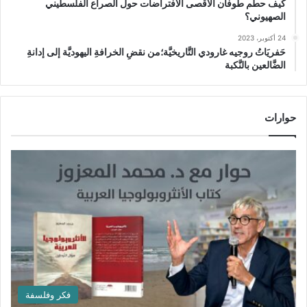
كيف حطَّم طوفان الأقصى الافتراضات حول الصراع الفلسطيني
الصهيوني؟
24 أكتوبر، 2023
حَفريَاتُ روجيه غارودي التَّاريخيَّة؛من نقضِ الخرافةِ اليهوديَّة إلى إدانةِ
الضَّالعين بالنَّكبة
حوارات
فكر وفلسفة