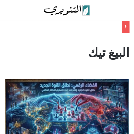
البيغ تيك