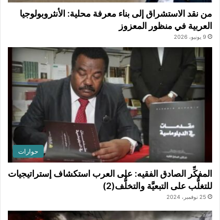
من نقد الاستشراق إلى بناء معرفة محلية: الأنثروبولوجيا
العربية في منظور المعزوز
9 يونيو، 2026
حوارات
المفكِّر الصادق الفقيه: على العرب استكشاف إستراتيجيات
للتغلُّب على التبعيَّة والتخلُّف(2)
25 نوفمبر، 2024