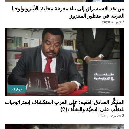
من نقد الاستشراق إلى بناء معرفة محلية: الأنثروبولوجيا
العربية في منظور المعزوز
9 يونيو، 2026
حوارات
المفكِّر الصادق الفقيه: على العرب استكشاف إستراتيجيات
للتغلُّب على التبعيَّة والتخلُّف(2)
25 نوفمبر، 2024