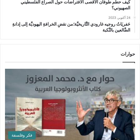
كيف حطَّم طوفان الأقصى الافتراضات حول الصراع الفلسطيني
الصهيوني؟
24 أكتوبر، 2023
حَفريَاتُ روجيه غارودي التَّاريخيَّة؛من نقضِ الخرافةِ اليهوديَّة إلى إدانةِ
الضَّالعين بالنَّكبة
حوارات
فكر وفلسفة