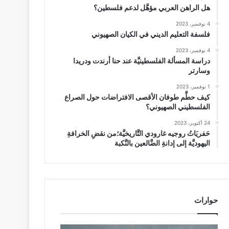
هل الراهن العربي مؤهَّل لدعم فلسطين؟
4 نوفمبر، 2023
فلسفة التعليم الديني في الكيان الصهيوني
4 نوفمبر، 2023
دراسة المسألة الفلسطينيَّة عند حنا أرندت ودريدا
وسارتر
1 نوفمبر، 2023
كيف حطَّم طوفان الأقصى الافتراضات حول الصراع
الفلسطيني الصهيوني؟
24 أكتوبر، 2023
حَفريَاتُ روجيه غارودي التَّاريخيَّة؛من نقضِ الخرافةِ
اليهوديَّة إلى إدانةِ الضَّالعين بالنَّكبة
حوارات