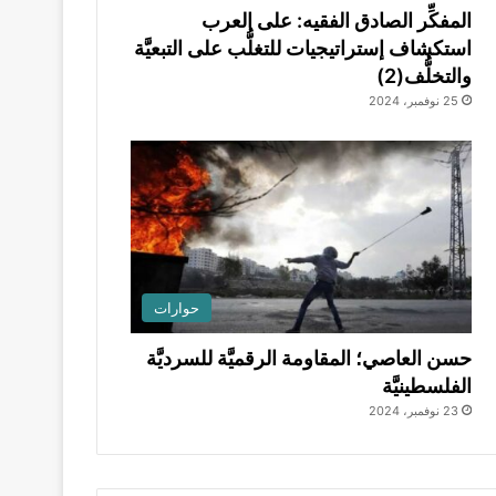
المفكِّر الصادق الفقيه: على العرب
استكشاف إستراتيجيات للتغلُّب على التبعيَّة
والتخلُّف(2)
25 نوفمبر، 2024
حوارات
حسن العاصي؛ المقاومة الرقميَّة للسرديَّة
الفلسطينيَّة
23 نوفمبر، 2024