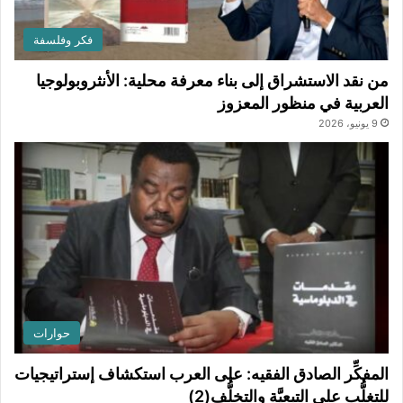
فكر وفلسفة
من نقد الاستشراق إلى بناء معرفة محلية: الأنثروبولوجيا
العربية في منظور المعزوز
9 يونيو، 2026
حوارات
المفكِّر الصادق الفقيه: على العرب استكشاف إستراتيجيات
للتغلُّب على التبعيَّة والتخلُّف(2)