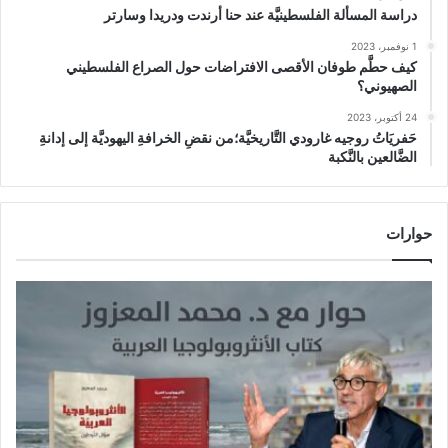
دراسة المسألة الفلسطينيَّة عند حنا أرندت ودريدا وسارتر
1 نوفمبر، 2023
كيف حطَّم طوفان الأقصى الافتراضات حول الصراع الفلسطيني
الصهيوني؟
24 أكتوبر، 2023
حَفريَاتُ روجيه غارودي التَّاريخيَّة؛من نقضِ الخرافةِ اليهوديَّة إلى إدانةِ
الضَّالعين بالنَّكبة
حوارات