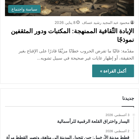
سياسة واجتماع
محمود عبد المجيد رشيد عساف
8 يناير، 2026
الإبادة الثّقافية الممنهجة: المكتبات ودور المثقفين
نموذجًا
مقدّمة: غالبًا ما تفرض الحروب خطابًا مزيَّفًا قادرًا على الإقناع بغير
الحقيقة، أو إظهار غايات غير صحيحة في سبيل تشويه…
أكمل القراءة »
جديدنا
3 أغسطس، 2026
اليسار واختراق القلعة الرقمية للرأسمالية
2 أغسطس، 2026
قطط مدينة الأرخبيل: حين تتحول المدينة إلى متاهة، وتصير القطط مرآة