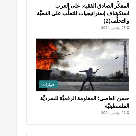
المفكِّر الصادق الفقيه: على العرب
استكشاف إستراتيجيات للتغلُّب على التبعيَّة
والتخلُّف(2)
25 نوفمبر، 2024
حوارات
حسن العاصي؛ المقاومة الرقميَّة للسرديَّة
الفلسطينيَّة
23 نوفمبر، 2024