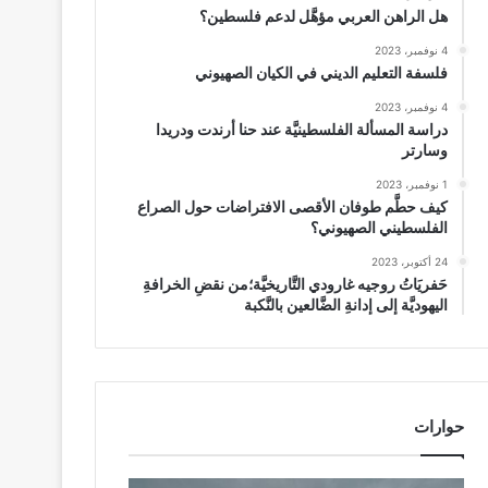
هل الراهن العربي مؤهَّل لدعم فلسطين؟
4 نوفمبر، 2023
فلسفة التعليم الديني في الكيان الصهيوني
4 نوفمبر، 2023
دراسة المسألة الفلسطينيَّة عند حنا أرندت ودريدا
وسارتر
1 نوفمبر، 2023
كيف حطَّم طوفان الأقصى الافتراضات حول الصراع
الفلسطيني الصهيوني؟
24 أكتوبر، 2023
حَفريَاتُ روجيه غارودي التَّاريخيَّة؛من نقضِ الخرافةِ
اليهوديَّة إلى إدانةِ الضَّالعين بالنَّكبة
حوارات