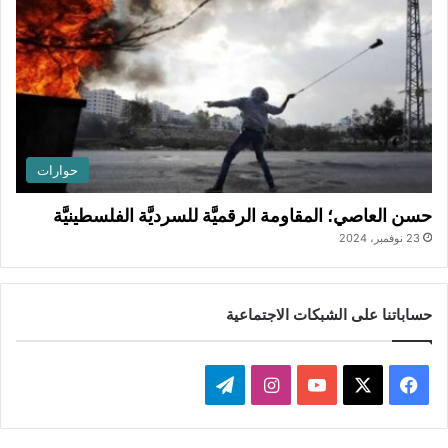
حوارات
حسن العاصي؛ المقاومة الرقميَّة للسرديَّة الفلسطينيَّة
23 نوفمبر، 2024
حساباتنا على الشبكات الاجتماعية
ف
ا
ت
ي
X
Y
ن
ي