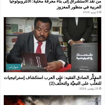
من نقد الاستشراق إلى بناء معرفة محلية: الأنثروبولوجيا
العربية في منظور المعزوز
9 يونيو، 2026
حوارات
المفكِّر الصادق الفقيه: على العرب استكشاف إستراتيجيات
للتغلُّب على التبعيَّة والتخلُّف(2)
25 نوفمبر، 2024