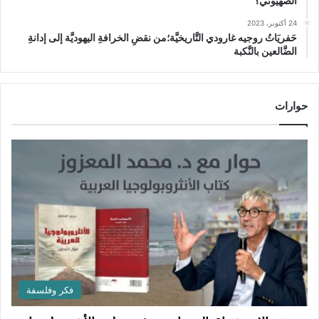
الصهيوني؟
24 أكتوبر، 2023
حَفريَاتُ روجيه غارودي التَّاريخيَّة؛من نقضِ الخرافةِ اليهوديَّة إلى إدانةِ
الضَّالعين بالنَّكبة
حوارات
فكر وفلسفة