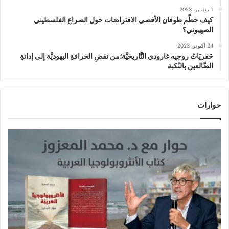
1 نوفمبر، 2023
كيف حطَّم طوفان الأقصى الافتراضات حول الصراع الفلسطيني
الصهيوني؟
24 أكتوبر، 2023
حَفريَاتُ روجيه غارودي التَّاريخيَّة؛من نقضِ الخرافةِ اليهوديَّة إلى إدانةِ
الضَّالعين بالنَّكبة
حوارات