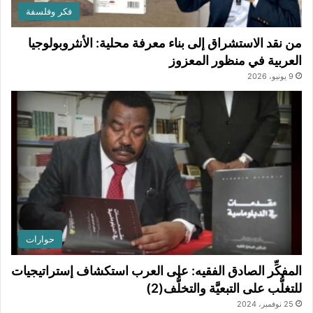
فكر وفلسفة
من نقد الاستشراق إلى بناء معرفة محلية: الأنثروبولوجيا
العربية في منظور المعزوز
9 يونيو، 2026
حوارات
المفكِّر الصادق الفقيه: على العرب استكشاف إستراتيجيات
للتغلُّب على التبعيَّة والتخلُّف(2)
25 نوفمبر، 2024