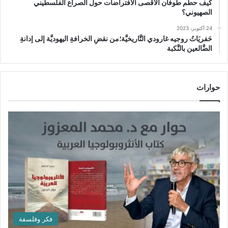
كيف حطَّم طوفان الأقصى الافتراضات حول الصراع الفلسطيني
الصهيوني؟
24 أكتوبر، 2023
حَفريَاتُ روجيه غارودي التَّاريخيَّة؛من نقضِ الخرافةِ اليهوديَّة إلى إدانةِ
الضَّالعين بالنَّكبة
حوارات
فكر وفلسفة