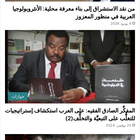
من نقد الاستشراق إلى بناء معرفة محلية: الأنثروبولوجيا
العربية في منظور المعزوز
9 يونيو، 2026
حوارات
المفكِّر الصادق الفقيه: على العرب استكشاف إستراتيجيات
للتغلُّب على التبعيَّة والتخلُّف(2)
25 نوفمبر، 2024