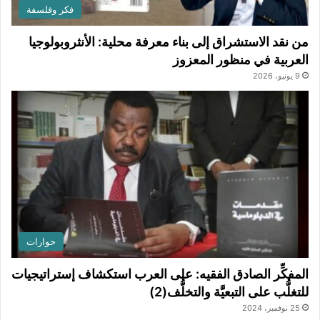
فكر وفلسفة
من نقد الاستشراق إلى بناء معرفة محلية: الأنثروبولوجيا
العربية في منظور المعزوز
9 يونيو، 2026
حوارات
المفكِّر الصادق الفقيه: على العرب استكشاف إستراتيجيات
للتغلُّب على التبعيَّة والتخلُّف(2)
25 نوفمبر، 2024