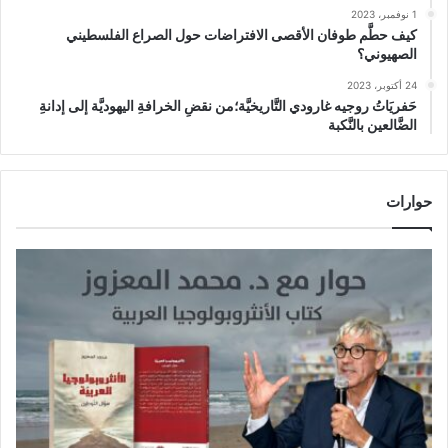
1 نوفمبر، 2023
كيف حطَّم طوفان الأقصى الافتراضات حول الصراع الفلسطيني
الصهيوني؟
24 أكتوبر، 2023
حَفريَاتُ روجيه غارودي التَّاريخيَّة؛من نقضِ الخرافةِ اليهوديَّة إلى إدانةِ
الضَّالعين بالنَّكبة
حوارات