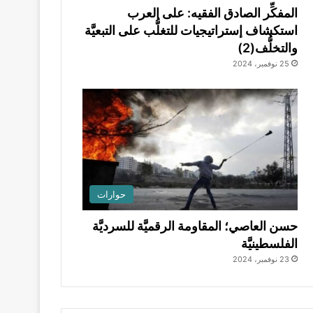
المفكِّر الصادق الفقيه: على العرب
استكشاف إستراتيجيات للتغلُّب على التبعيَّة
والتخلُّف(2)
25 نوفمبر، 2024
حوارات
حسن العاصي؛ المقاومة الرقميَّة للسرديَّة
الفلسطينيَّة
23 نوفمبر، 2024