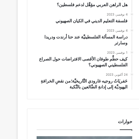
هل الراهن العربي مؤهَّل لدعم فلسطين؟
4 نوفمبر، 2023
فلسفة التعليم الديني في الكيان الصهيوني
4 نوفمبر، 2023
دراسة المسألة الفلسطينيَّة عند حنا أرندت ودريدا
وسارتر
1 نوفمبر، 2023
كيف حطَّم طوفان الأقصى الافتراضات حول الصراع
الفلسطيني الصهيوني؟
24 أكتوبر، 2023
حَفريَاتُ روجيه غارودي التَّاريخيَّة؛من نقضِ الخرافةِ
اليهوديَّة إلى إدانةِ الضَّالعين بالنَّكبة
حوارات