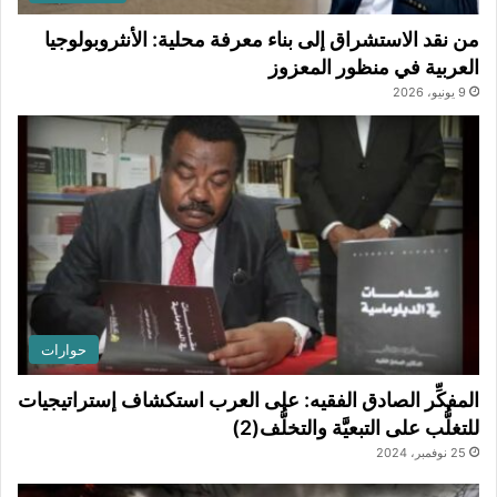
من نقد الاستشراق إلى بناء معرفة محلية: الأنثروبولوجيا
العربية في منظور المعزوز
9 يونيو، 2026
حوارات
المفكِّر الصادق الفقيه: على العرب استكشاف إستراتيجيات
للتغلُّب على التبعيَّة والتخلُّف(2)
25 نوفمبر، 2024