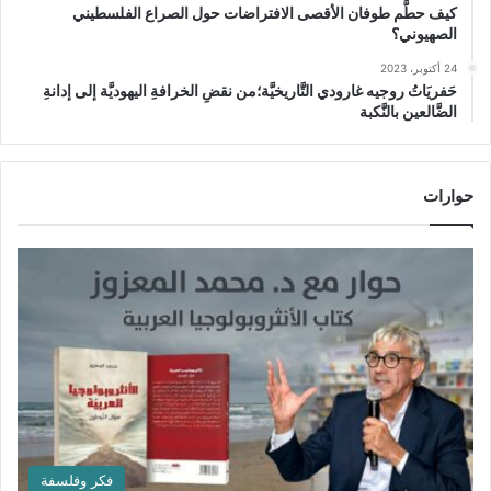
كيف حطَّم طوفان الأقصى الافتراضات حول الصراع الفلسطيني
الصهيوني؟
24 أكتوبر، 2023
حَفريَاتُ روجيه غارودي التَّاريخيَّة؛من نقضِ الخرافةِ اليهوديَّة إلى إدانةِ
الضَّالعين بالنَّكبة
حوارات
فكر وفلسفة