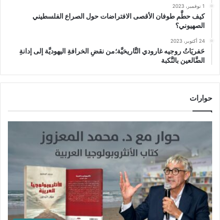
1 نوفمبر، 2023
كيف حطَّم طوفان الأقصى الافتراضات حول الصراع الفلسطيني
الصهيوني؟
24 أكتوبر، 2023
حَفريَاتُ روجيه غارودي التَّاريخيَّة؛من نقضِ الخرافةِ اليهوديَّة إلى إدانةِ
الضَّالعين بالنَّكبة
حوارات