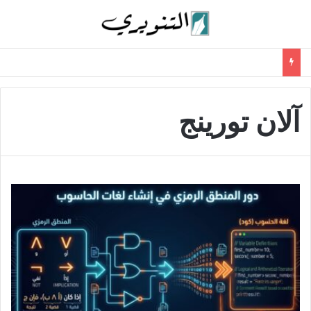
آلان تورينج