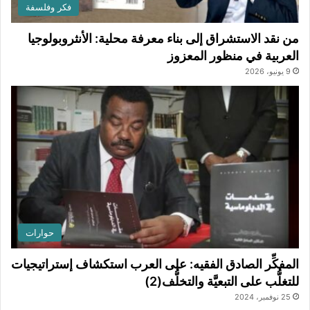
فكر وفلسفة
من نقد الاستشراق إلى بناء معرفة محلية: الأنثروبولوجيا
العربية في منظور المعزوز
9 يونيو، 2026
حوارات
المفكِّر الصادق الفقيه: على العرب استكشاف إستراتيجيات
للتغلُّب على التبعيَّة والتخلُّف(2)
25 نوفمبر، 2024