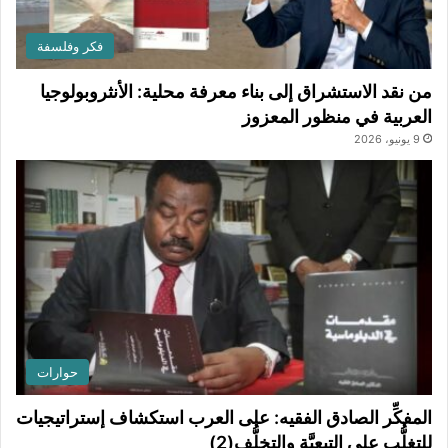
فكر وفلسفة
من نقد الاستشراق إلى بناء معرفة محلية: الأنثروبولوجيا
العربية في منظور المعزوز
9 يونيو، 2026
حوارات
المفكِّر الصادق الفقيه: على العرب استكشاف إستراتيجيات
للتغلُّب على التبعيَّة والتخلُّف(2)