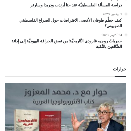
دراسة المسألة الفلسطينيَّة عند حنا أرندت ودريدا وسارتر
1 نوفمبر، 2023
كيف حطَّم طوفان الأقصى الافتراضات حول الصراع الفلسطيني
الصهيوني؟
24 أكتوبر، 2023
حَفريَاتُ روجيه غارودي التَّاريخيَّة؛من نقضِ الخرافةِ اليهوديَّة إلى إدانةِ
الضَّالعين بالنَّكبة
حوارات