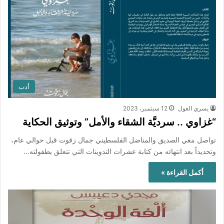
أدب
يسري الغول
12 سبتمبر، 2023
“غزاوي .. سرديَّة الشقاء والأمل” وتوثيق الحكاية
تواصل معي الصديق والمناضل الفلسطيني جمال زقوت قبل حوالي عام،
وتحديداً بعد انتهائه من كتابة عشرات التدوينات التي تتعلق بطفولته…
أكمل القراءة »