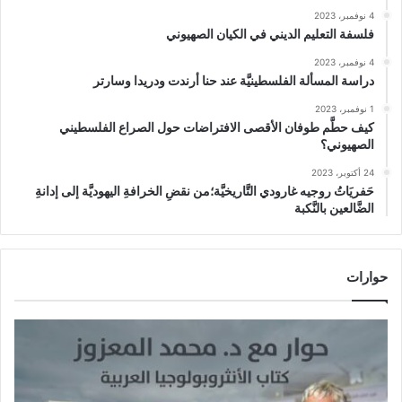
4 نوفمبر، 2023
فلسفة التعليم الديني في الكيان الصهيوني
4 نوفمبر، 2023
دراسة المسألة الفلسطينيَّة عند حنا أرندت ودريدا وسارتر
1 نوفمبر، 2023
كيف حطَّم طوفان الأقصى الافتراضات حول الصراع الفلسطيني
الصهيوني؟
24 أكتوبر، 2023
حَفريَاتُ روجيه غارودي التَّاريخيَّة؛من نقضِ الخرافةِ اليهوديَّة إلى إدانةِ
الضَّالعين بالنَّكبة
حوارات