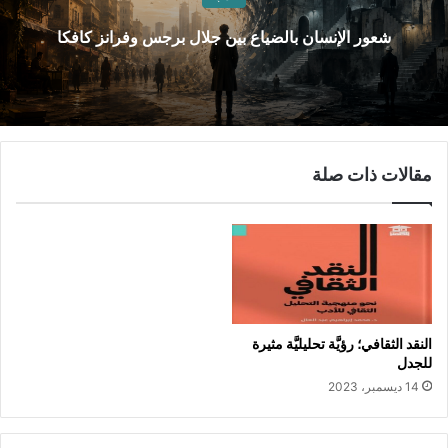
شعور الإنسان بالضياع بين جلال برجس وفرانز كافكا
مقالات ذات صلة
النقد الثقافي؛ رؤيَّة تحليليَّة مثيرة
للجدل
14 ديسمبر، 2023