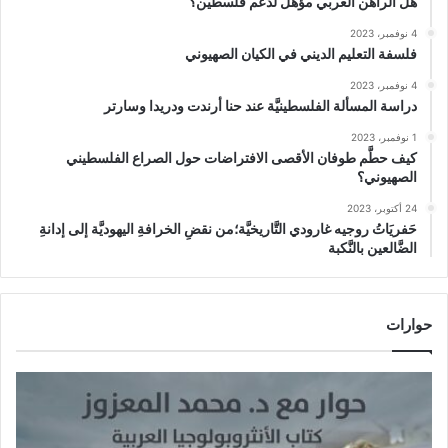
هل الراهن العربي مؤهَّل لدعم فلسطين؟
4 نوفمبر، 2023
فلسفة التعليم الديني في الكيان الصهيوني
4 نوفمبر، 2023
دراسة المسألة الفلسطينيَّة عند حنا أرندت ودريدا وسارتر
1 نوفمبر، 2023
كيف حطَّم طوفان الأقصى الافتراضات حول الصراع الفلسطيني
الصهيوني؟
24 أكتوبر، 2023
حَفريَاتُ روجيه غارودي التَّاريخيَّة؛من نقضِ الخرافةِ اليهوديَّة إلى إدانةِ
الضَّالعين بالنَّكبة
حوارات