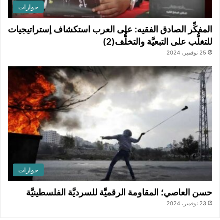
حوارات
المفكِّر الصادق الفقيه: على العرب استكشاف إستراتيجيات
للتغلُّب على التبعيَّة والتخلُّف(2)
25 نوفمبر، 2024
حوارات
حسن العاصي؛ المقاومة الرقميَّة للسرديَّة الفلسطينيَّة
23 نوفمبر، 2024