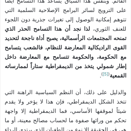
القائم. وبنفس هذا السياق يساعد هذا التسامح أيضاً
على الترويج لسائر البرامج الإصلاحية السلمية التي
تتوهم إمكانية الوصول إلى تغيرات جذرية دون اللجوء
للعنف الثوري،
لذا نجد أن هذا التسامح الحذر الذي
تمنحه المجتمعات الرأسمالية، يصبح أداة ناجحة لتحديد
القوى الراديكالية المعارضة للنظام، فالشعب يتسامح
مع الحكومة، والحكومة تتسامح مع المعارضة داخل
إطار شمولي يتخذ من الديمقراطية ستاراً لممارساته
)
[5]
(
القمعية
.
والدليل على ذلك، أن النظم السياسية الراهنة التي
تتخذ الشكل الديمقراطي، فإن هذا لا يؤخر ولا يقدم
شيئاً لموقفها الأساسي، فما الديمقراطية إلا واجهة
تحكم من ورائها صفوة ما لحساب مصالح معينة، أو ما
هي في الحقيقة إلا نوع من الطغيان الذي يرتدي الرداء