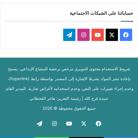
حساباتنا على الشبكات الاجتماعية
‫X
فيسبوك
‫YouTube
انستقرام
تيلقرام
شروط الاستخدام محتوى التنويري مرخص برخصة المشاع الإبداعي. يسمح
بإعادة نشر المواد بشرط الإشارة إلى المصدر بواسطة رابط (hyperlink)،
وعدم إجراء تغييرات على النص، وعدم استخدامه لأغراض تجارية. المدير العام:
عبيدة فرج الله | رئيسة التحرير: هاجر القحطاني
جميع الحقوق محفوظة © 2026
فيسبوك
‫X
‫YouTube
انستقرام
تيلقرام