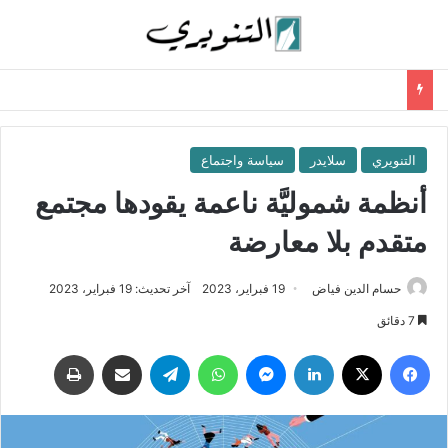
التنويري
سلايدر
سياسة واجتماع
أنظمة شموليَّة ناعمة يقودها مجتمع
متقدم بلا معارضة
حسام الدين فياض
19 فبراير، 2023
آخر تحديث: 19 فبراير، 2023
7 دقائق
فيسبوك
‫X
لينكدإن
ماسنجر
واتساب
تيلقرام
مشاركة عبر البريد
طباعة