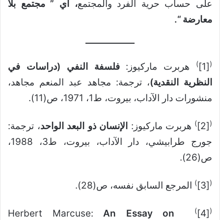
على حساب حرية الفرد والمجتمع
، أي ” مجتمع بلا
معارضة “.
)
(
[1]
هربرت ماركيوز:
فلسفة النفي (دراسات في
النظرية النقدية)
، ترجمة: مجاهد عبد المنعم مجاهد،
منشورات دار الآداب، بيروت، ط1، 1971، ص(11).
)
(
[2]
هربرت ماركيوز:
الإنسان ذو البعد الواحد
، ترجمة:
جورج طرابيشي، دار الآداب، بيروت، ط3، 1988،
ص(26).
)
(
[3]
المرجع السابق نفسه، ص(28).
)
(
An Essay on
Herbert Marcuse:
[4]