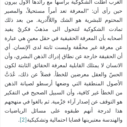
الغرب أطلَّت الشكوكية برأسها مع رائدها الأول بيرون
حين رأى أن: “المعرفة تعد أمراً مستحيلاً، والمصير
المحتوم للبشرية هو الشك واللاَّأدرية. من بعد ذلك
تمادت الشكوكية لتتحول الى مذهبٌ فكريٌ يفيد
أصحابه بأن المعرفة الحقيقية في حقل معينٍ هي عبارة
عن معرفة غير محقَّقة وليست ثابتة لدى الإنسان. أي
أن الحقيقة خارجة عن نطاق إدراك الذهن البشري، وأن
الانسان لا يمتلك القابلية لمعرفة الحقائق الثابتة لكون
الحسّ والعقل معرضين للخطأ. فضلاً عن ذلك، عُدَتَّ
الأصول المنطقية التي وضعها أرسطو لصيانة الذهن
من الخطأ غير كافية، وأن السبيل الصحيح في التفكير
هو التوقف عن إصدار آراء جَزْمية. ثم بالغوا في منهجهم
هذا لدرجة أنهم طبقوه على مسائل الرياضيات
والهندسة معتبرينها قضايا احتمالية وتشكيكية
[2]
.