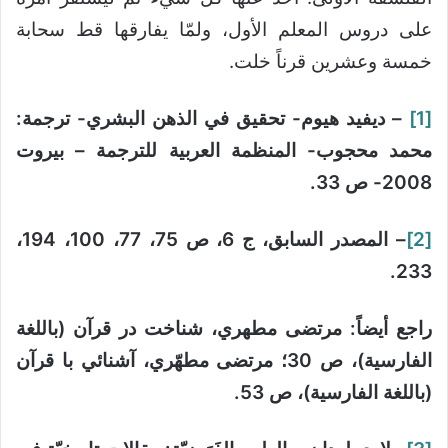
على دروس المعلم الأول، ولمّا يفارقها قط سحابة
خمسة وعشرين قرناً خلت.
[1]
– ديفيد هيوم- تحقيق في الذهن البشري- ترجمة:
محمد محجوب- المنظمة العربية للترجمة – بيروت
2008- ص 33.
[2]
– المصدر السابق، ج 6، ص 75، 77، 100، 194،
233.
راجع أيضاً: مرتضى مطهري، شناخت در قرآن (باللغة
الفارسية)، ص 30؛ مرتضى مطهّري، آشنائي با قرآن
(باللغة الفارسية)، ص 53.