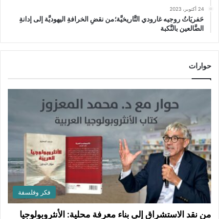
24 أكتوبر، 2023
حَفريَاتُ روجيه غارودي التَّاريخيَّة؛من نقضِ الخرافةِ اليهوديَّة إلى إدانةِ
الضَّالعين بالنَّكبة
حوارات
فكر وفلسفة
من نقد الاستشراق إلى بناء معرفة محلية: الأنثروبولوجيا