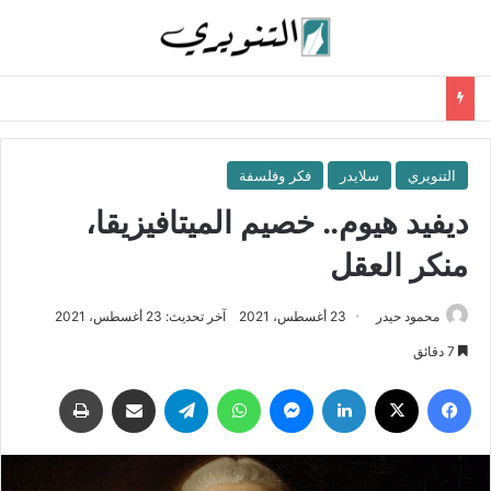
التنويري
سلايدر
فكر وفلسفة
ديفيد هيوم.. خصيم الميتافيزيقا،
منكر العقل
محمود حيدر
23 أغسطس، 2021
آخر تحديث: 23 أغسطس، 2021
7 دقائق
فيسبوك
‫X
لينكدإن
ماسنجر
واتساب
تيلقرام
مشاركة عبر البريد
طباعة