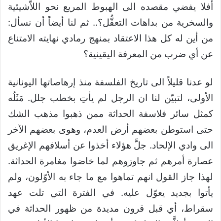
أفلا يفضي مقصده الى الهبوط المريع نحو اللاّشيئية
والسخرية من بداهات التعقُّل؟.. ثم لنا أيضاً أن نسأل:
من أين له كل هذا الاعتقاد بمنهج رمادي نهايته الامتناع
عن أي ضرب من المعرفة اليقينية؟
لو عدنا قليلاً الى تاريخ الفلسفة منذ إرهاصاتها اليونانية
الأولى، لتبيّن لنا ان الرجل لم يأتِ بخطب جلل. مَثَلُه
كمثل سائر فلاسفة الحداثة ممن ذهبوا مذهب الشك
حتى استوطن بعضهم أرض العدم، وهوى بعضهم الآخر
الى وادي الإلحاد. جلَّ هؤلاء أخذوا عن أسلافهم الإغريق
عصارة أمرهم ثم جاوزوهم لما خاضوا مغامرة الحداثة.
لهذا جاز القول انهم تماهوا مع ما جاء به الأوّلون، ولم
يأتوا بجديد يعوّل عليه. في الفترة التي تلت عهد
سقراط، أي قبل قرون مديدة من ظهور الحداثة في