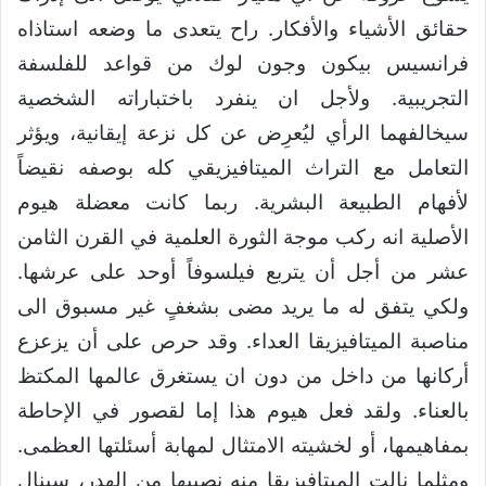
حقائق الأشياء والأفكار. راح يتعدى ما وضعه استاذاه
فرانسيس بيكون وجون لوك من قواعد للفلسفة
التجريبية. ولأجل ان ينفرد باختباراته الشخصية
سيخالفهما الرأي ليُعرِض عن كل نزعة إيقانية، ويؤثر
التعامل مع التراث الميتافيزيقي كله بوصفه نقيضاً
لأفهام الطبيعة البشرية. ربما كانت معضلة هيوم
الأصلية انه ركب موجة الثورة العلمية في القرن الثامن
عشر من أجل أن يتربع فيلسوفاً أوحد على عرشها.
ولكي يتفق له ما يريد مضى بشغفٍ غير مسبوق الى
مناصبة الميتافيزيقا العداء. وقد حرص على أن يزعزع
أركانها من داخل من دون ان يستغرق عالمها المكتظ
بالعناء. ولقد فعل هيوم هذا إما لقصور في الإحاطة
بمفاهيمها، أو لخشيته الامتثال لمهابة أسئلتها العظمى.
ومثلما نالت الميتافيزيقا منه نصيبها من الهدر، سينال