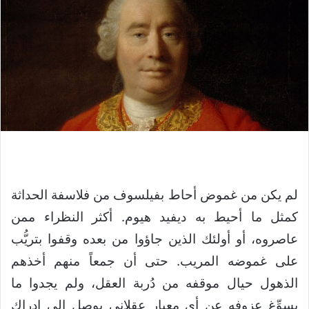
لم يكن من غموض أحاط بفيلسوف من فلاسفة الحداثة
كمثل ما أحيط به ديفيد هيوم. أكثر النظراء ممن
عاصروه، أو أولئك الذين جاؤوا من بعده وقفوا بتريُّب
على غموضه المريب. حتى أن جمعاً منهم أخذهم
الذهول حيال موقفه من دُربة العقل، ولم يجدوا ما
يسوِّغ عزوفه عن أي معيار عقلاني يوصل الى إدراك