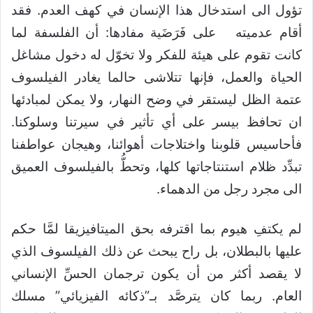
تؤول الى استدخال هذا الإنسان في كهف العدم. فقد
أقام عدميته على فَرَضَية مفادها: أن الفلسفة لما
كانت تقوم على هيئة للفكر ولا تخوّل له دخول مشاغل
الحياة والعمل، فإنها تتلاشى حالما يغادر الفيلسوف
عتمة الظل ليستقر في وضح النهار، ولا يمكن لمبادئها
ان تحافظ بيسر على أي تأثير في سيرتنا وسلوكنا.
فأحاسيس قلوبنا واختلاجات أهوائنا، وهيجان عواطفنا
تبدِّد ظلام استنتاجاتها كلها، وتحطُّ بالفيلسوف العميق
الى مجرد رجل من الدهماء.
لم يكتفِ هيوم بما اقترفه بحق الميتافيزيقا لمَّا حكم
عليها بالبطلان، بل راح يبحث عن ذلك الفيلسوف الذي
لا يقصد أكثر من أن يكون ترجمان الحسِّ الإنساني
العام. ربما كان يترصَّد بـ”ذكائه الفيزيائي” مسلك