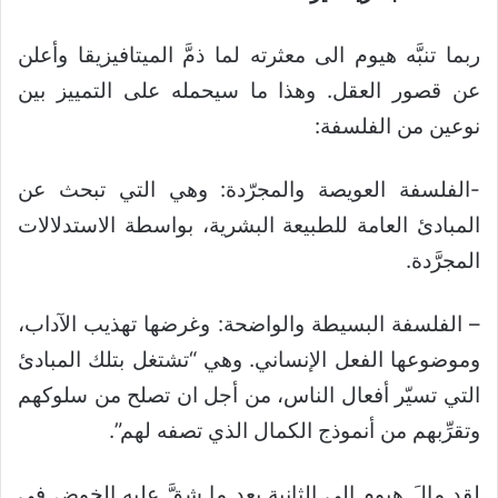
ربما تنبَّه هيوم الى معثرته لما ذمَّ الميتافيزيقا وأعلن
عن قصور العقل. وهذا ما سيحمله على التمييز بين
نوعين من الفلسفة:
-الفلسفة العويصة والمجرّدة: وهي التي تبحث عن
المبادئ العامة للطبيعة البشرية، بواسطة الاستدلالات
المجرَّدة.
– الفلسفة البسيطة والواضحة: وغرضها تهذيب الآداب،
وموضوعها الفعل الإنساني. وهي “تشتغل بتلك المبادئ
التي تسيّر أفعال الناس، من أجل ان تصلح من سلوكهم
وتقرِّبهم من أنموذج الكمال الذي تصفه لهم”.
لقد مالَ هيوم الى الثانية بعد ما شقَّ عليه الخوض في