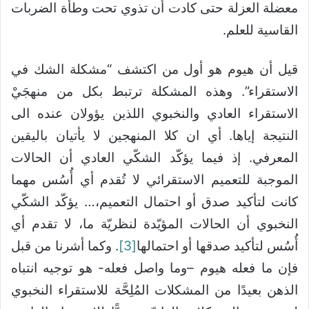
معضلة العزلة حتى كادت أن تذوي تحت وطأة الضربات
القاسية للعلم.
قيل أن هيوم هو أول من اكتشف “مشكلة الشك في
الاستقراء”. وهذه المشكلة ترتبط بكل من منهجَيْ
الاستقراء العادي والنخبوي اللذين يؤولان عنده الى
النتيجة إياها. أي ان كلا المنهجين لا يأتيان باليقين
المعرفي. إذ فيما يؤكّد الشكّي العادي أن الحالات
الموجبة للتعميم الاستقرائي لا تُقدم أي أُسُس مهما
كانت لتأكيد صدق أو احتمال التعميم،… يؤكّد الشكّي
النخبوي أن الحالات المؤيّدة لنظريّة ما، لا تقدم أي
أُسُس لتأكيد صدقها أو احتمالها
[3]
. وكما أشرنا من قبل
فإن ما فعله هيوم –وما واصل فعله- هو توجيه انتباه
الذهن بعيدًا من المشكلات المُلِحَّة للاستقراء النخبوي