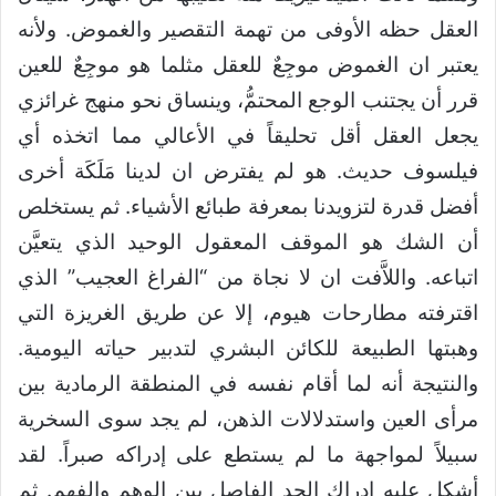
العقل حظه الأوفى من تهمة التقصير والغموض. ولأنه
يعتبر ان الغموض موجِعٌ للعقل مثلما هو موجِعٌ للعين
قرر أن يجتنب الوجع المحتمُّ، وينساق نحو منهج غرائزي
يجعل العقل أقل تحليقاً في الأعالي مما اتخذه أي
فيلسوف حديث. هو لم يفترض ان لدينا مَلَكَة أخرى
أفضل قدرة لتزويدنا بمعرفة طبائع الأشياء. ثم يستخلص
أن الشك هو الموقف المعقول الوحيد الذي يتعيَّن
اتباعه. واللاَّفت ان لا نجاة من “الفراغ العجيب” الذي
اقترفته مطارحات هيوم، إلا عن طريق الغريزة التي
وهبتها الطبيعة للكائن البشري لتدبير حياته اليومية.
والنتيجة أنه لما أقام نفسه في المنطقة الرمادية بين
مرأى العين واستدلالات الذهن، لم يجد سوى السخرية
سبيلاً لمواجهة ما لم يستطع على إدراكه صبراً. لقد
أشكل عليه إدراك الحد الفاصل بين الوهم والفهم. ثم