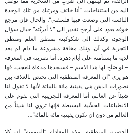
الزائفة، ثم لينتهي الى ضربٍ من السخرية مما توصل
اليه من استنتاجات. “أنا خائف ومرتبك من تلك الوحدة
البائسة التي وضعت فيها فلسفتي”. والحال فإن مرجع
خوفه يعود على أرجح تقدير الى “لا أدريَّته” حيال سؤال
الوجود، وكذلك الى شكوكيته بمنطق العلم ومنطق
التجربة في آن. وتلك مخافة مشروعة ما دام لم يعد
لديه ما يستأمنه على أيام دهره. أما نظريته في المعرفة
– لو صَلَح لها هذا الاسم – فسنجدها مدعاة للعجب. فها
هو يرى “ان المعرفة المنطقية التي تختص بالعلاقة بين
تصورات الذهن هي يقينية مائة بالمائة لأنها لا تقول لنا
شيئاً عن العالم، أما المعرفة التجريبية التي تقوم على
الانطباعات الحسِّية البسيطة فإنها تروي لنا شيئاً من
العالم من دون ان تكون يقينية مائة بالمائة”…
الحصيلة المنطقية لهذه المعادلة “الهيومية” ان كلا