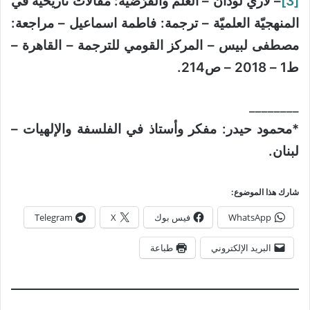
[3]
– لاري لودان – العلم والفَرَضيّة: مقالات تاريخيّة في
المنهجيّة العلميّة – ترجمة: فاطمة اسماعيل – مراجعة:
مصطفى لبيس – المركز القومي للترجمة – القاهرة –
ط1 – 2018 – ص214.
________
*محمود حيدر: مفكر وأستاذ في الفلسفة والإلهيات –
لبنان.
شارك هذا الموضوع:
WhatsApp
فيس بوك
X
Telegram
البريد الإلكتروني
طباعة