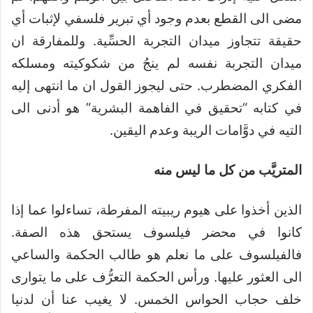
مضى الى القطع بعدم وجود أي تبرير فلسفي لإثبات أي
حقيقة تتجاوز ميدان التجربة الحسِّية. وللمفارقة ان
ميدان التجربة نفسه لم ينجُ من شكوكيته ومسلكه
الفكري المضطرب. حتى ليجوز القول ان ما انتهى إليه
في كتابه “تحقيق في الفاهمة البشرية” هو أدنى الى
التيه في دوَّامات الريبة وعدم اليقين.
المتريَّب من كل ما ليس منه
الذين أخذوا على هيوم ريبيته المفرطة، تساءلوا عما إذا
كانوا في محضر فيلسوف يستحق هذه الصفة.
فالفيلسوف على ما نعلم هو طالب الحكمة والساعي
الى العثور عليها. ورأس الحكمة التعرُّف على ما يتوارى
خلف حجاب الحواس الخمس. لا يغيب عنا أن لدنيا