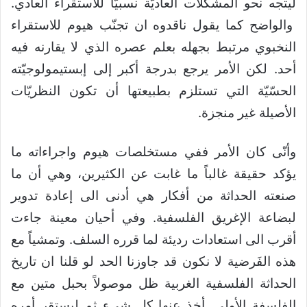
ليتجه نحو المشكلات العاديّة نسبيًّا للاستقراء العادي.
والواضح كما يقول ناقدوه ان تجنّب هيوم للاستقراء
النخبوي مرتبط بجهله بعلم عصره الذي لا يقارنه فيه
أحد. لكن الأمر يرجع بدرجة أكبر إلى إبستيمولوجيّته
الحسّيّة التي تستلزم بطبيعتها أن تكون النظريّات
الأصيلة غير منجزة.
وأنّى كان الأمر ففي مستخلصات هيوم واجراءاته ما
يؤكد حقيقة غالباً ما غابت عن الكثيرين، وهي أن ما
صنعته الحداثة من أفكار هي أدنى الى إعادة تدوير
لبضاعة الإغريق الفلسفية. وفي أحيان معينة جاءت
أقرب الى استعادات رديئة لما قرره السلف. وتمشياً مع
هذه الفَرضية لا نكون قد جاوزنا الحد لو قلنا ان تاريخ
الحداثة الفلسفية الغربية ظل موصولاً بحبل متين مع
الفلسفة الأولى. أخذ عنها كل شيء ثم ليستقر أمره