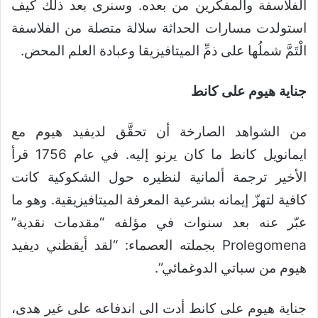
الفلاسفة والمفكرين من بعده. وسنرى بعد ذلك كيف
استولدت مسارات الحداثة سلالة متصلة من الفلاسفة
الْتَمَّ شملُها على ذمِّ الميتافيزيقا وعبادة العلم المحض.
جناية هيوم على كانط
من الشواهد الصارخة أن تحقَّق لديفيد هيوم مع
ايمانويل كانط ما كان يرنو إليه. في عام 1756 قرأ
الأخير ترجمة ألمانية لنظيره حول الشكوكية كانت
كافية لتهزّ إيمانه بشرعية المعرفة الميتافيزيقية. وهو ما
عبّر عنه بعد سنوات في مؤلفه “مقدمات نقدية”
Prolegomena بجملته العصماء: “لقد أيقظني ديفيد
هيوم من سباتي الدوغمائي”.
جناية هيوم على كانط أدت الى اندفاعه على غير هدى،