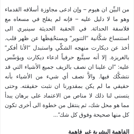
من البيِّن ان هيوم – وإن ادعى مجاوزة أسلافه القدماء
وهو ما لا دليل عليه – فإنه لم يفلح في مسعاه مع
فلاسفة الحداثة. في الحقبة الحديثة سينبري الى
استنساخ شكَّانية “التنوير” ويستحْفِظَها عن ظهر قلب.
أخذ عن ديكارت منهجه الشكِّي واستبدل “الأنا أفكر”
بالغريزة. إلا أنه سيتَّبع حرفياً ادعاء ديكارت ويؤسِّس
عليه: “ان علينا ان نصف بالزيف جميع الأشياء التي قد
نتشكَّك فيها. والاَّ نصف أي شيء من الأشياء بأنه
حقيقي ما لم يكن بمقدورنا ان نثبت حقيقته. وحتى
يتسنى لنا ذلك لا مناص من الاعتماد على برهان يبدأ
مما هو محل شك، ثم ينتقل من خطوة الى أخرى تكون
كل منها صحيحة وفوق كل شك”…
الفاهمة البشرية غير فاهمة