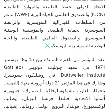
الاتحاد الدولي لحفظ الطبيعة والموارد الطبيعية
(IUCN) والصندوق العالمي للحياة البرية (WWF) بدعم
من السلطات الفيدرالية السويسرية، والرابطة
السويسرية لحماية الطبيعة، والمؤسسة الوطنية
السويسري والصندوق العالمي للطبيعة، واللجنة
الوطنية السويسرية لليونسكو
[3]
.
عقد المؤتمر في الفترة الممتدّة بين 15 و18 ديسمبر
1971 في معهد جوتليب دوتويلر (Gottlieb
Duttweiler Institute) في روشليكون بسويسرا.
وشارك في هذا المؤتمر 21 دولة أوروبية منها: (النمسا،
بلجيكا، بلغاريا، تشيكوسلوفاكيا، الدنمارك، جمهورية
ألمانيا الاتحادية، فنلندا، فرنسا، اليونان، إيطاليا،
لوكسمبورغ، هولندا، النرويج، بولندا، رومانيا، إسبانيا،