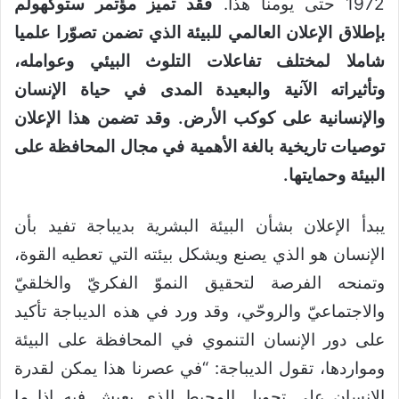
1972 حتى يومنا هذا.
فقد تميز مؤتمر ستوكهولم
بإطلاق الإعلان العالمي للبيئة الذي تضمن تصوّرا علميا
شاملا لمختلف تفاعلات التلوث البيئي وعوامله،
وتأثيراته الآنية والبعيدة المدى في حياة الإنسان
والإنسانية على كوكب الأرض. وقد تضمن هذا الإعلان
توصيات تاريخية بالغة الأهمية في مجال المحافظة على
البيئة وحمايتها.
يبدأ الإعلان بشأن البيئة البشرية بديباجة تفيد بأن
الإنسان هو الذي يصنع ويشكل بيئته التي تعطيه القوة،
وتمنحه الفرصة لتحقيق النموّ الفكريّ والخلقيّ
والاجتماعيّ والروحّي، وقد ورد في هذه الديباجة تأكيد
على دور الإنسان التنموي في المحافظة على البيئة
ومواردها، تقول الديباجة: “في عصرنا هذا يمكن لقدرة
الإنسان على تحويل المحيط الذي يعيش فيه إذا ما