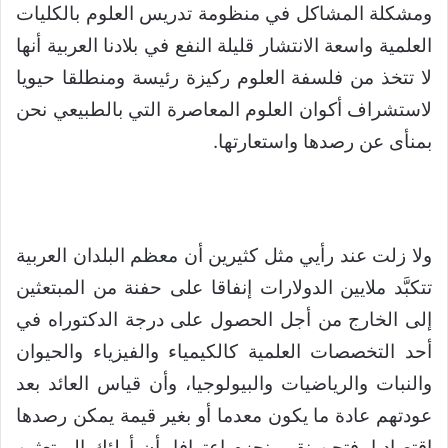
ومشكلة المشاكل في منظومة تدريس العلوم بالكليات
العلمية واسعة الانتشار قليلة النفع في بلادنا العربية أنها
لا تتخذ من فلسفة العلوم ركيزة رئيسة ومنطلقا حيويا
لاستشراف أكوان العلوم المعاصرة التي بالطبيعي نحن
بمنأى عن رصدها واستعارتها.
ولا زلت عند رأيي مثل كثيرين أن معظم البلدان العربية
تتكبَّد ملايين الدولارات إنفاقا على حفنة من المبتعثين
إلى الخارج من أجل الحصول على درجة الدكتوراه في
أحد التخصصات العلمية كالكيمياء والفيزياء والحيوان
والنبات والرياضيات والبيولوجيا، وأن قياس العائد بعد
عودتهم عادة ما يكون معدما أو بغير قيمة يمكن رصدها
اقتصاديا. فتحن نقر ونجزم اعترافا بأن أولئك المبتعثين