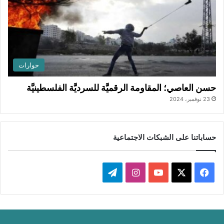
حوارات
حسن العاصي؛ المقاومة الرقميَّة للسرديَّة الفلسطينيَّة
23 نوفمبر، 2024
حساباتنا على الشبكات الاجتماعية
ف
ا
ت
ي
X
Y
ن
ي
س
o
س
ل