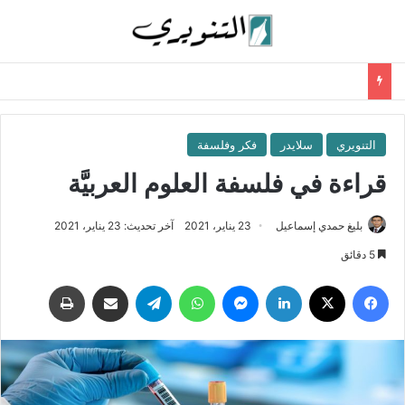
التنويري
سلايدر
فكر وفلسفة
قراءة في فلسفة العلوم العربيَّة
بليغ حمدي إسماعيل
23 يناير، 2021
آخر تحديث: 23 يناير، 2021
5 دقائق
فيسبوك
‫X
لينكدإن
ماسنجر
واتساب
تيلقرام
مشاركة عبر البريد
طباعة