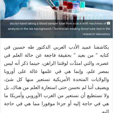
doctor hand taking a blood sample tube from a rack with machines of
analysis in the lab background / Technician holding blood tube test in the
research laboratory
يكاشفنا عميد الأدب العربي الدكتور طه حسين في
كتابه ” من بعيد ” بحقيقة فاجعة عن حالة العلم في
عصره، والتي امتدَّت لوقتنا الراهن، حينما ذكر أنه ليس
بمصر علم، وإنما هي في علمها عالة على أوروبا
والولايات المتحدة الأمريكية تستعير منها كل شئ،
ويضيف أننا لم نحسن حتى استعارة العلم من هناك، بل
ولا نستطيع أن نستعير من الغرب الأوروبي وأمريكا ما
هي في حاجة إليه أو جزءا موفورا مما هي في حاجة
إليه.