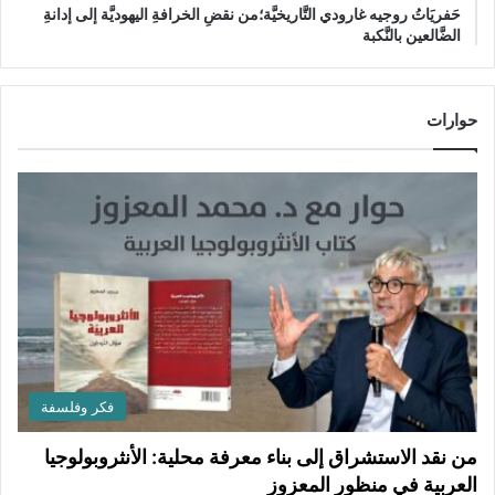
حَفريَاتُ روجيه غارودي التَّاريخيَّة؛من نقضِ الخرافةِ اليهوديَّة إلى إدانةِ
الضَّالعين بالنَّكبة
حوارات
فكر وفلسفة
من نقد الاستشراق إلى بناء معرفة محلية: الأنثروبولوجيا
العربية في منظور المعزوز