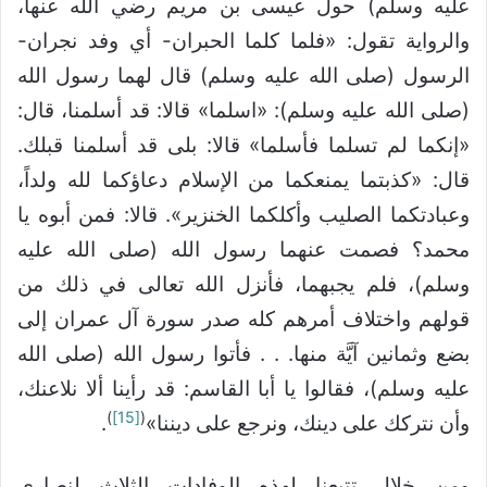
عليه وسلم) حول عيسى بن مريم رضي الله عنها،
والرواية تقول: «فلما كلما الحبران- أي وفد نجران-
الرسول (صلى الله عليه وسلم) قال لهما رسول الله
(صلى الله عليه وسلم): «اسلما» قالا: قد أسلمنا، قال:
«إنكما لم تسلما فأسلما» قالا: بلى قد أسلمنا قبلك.
قال: «كذبتما يمنعكما من الإسلام دعاؤكما لله ولداً،
وعبادتكما الصليب وأكلكما الخنزير». قالا: فمن أبوه يا
محمد؟ فصمت عنهما رسول الله (صلى الله عليه
وسلم)، فلم يجبهما، فأنزل الله تعالى في ذلك من
قولهم واختلاف أمرهم كله صدر سورة آل عمران إلى
بضع وثمانين آيَّة منها. . . فأتوا رسول الله (صلى الله
عليه وسلم)، فقالوا يا أبا القاسم: قد رأينا ألا نلاعنك،
)
[15]
(
وأن نتركك على دينك، ونرجع على ديننا»
.
ومن خلال تتبعنا لهذه الوفادات الثلاث لنصارى