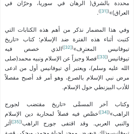
محددة بالشرق( الرهان في سوريا، وحرّان في
)
[31]
(
العراق)»
.
وفي هذا المضمار نذكر من أهم هذه الكتابات التي
كتبت أثناء هذه الفترة ضد الإسلام؛ كتاب «تاريخ
)
[32]
(
تيوفانيس المعترِف»
الذي خصص فيه
)
[33]
(
تيوفانيس
فصلا وجيزاً عن الإسلام ونبيه محمد(صلى
الله عليه وسلم)، ويعتبر أي تيوفانيس أول من ادعى
مرض نبي الإسلام بالصرع، وهو أمر قد أصبح مفصلاً
للأدب البيزنطي حول الإسلام.
وكتاب آخر المسمَّى «تاريخ مقتضب لجورج
)
[34]
(
الراهب»
خصَّص فيه فصلاً لمحاربة دين الإسلام
)
[35]
(
والنبي العربي. وقد اقتفى جورج الراهب
أثر
تيوفانيسوذلك «بعرض موجز لحياة محمد، ويحكي قصة