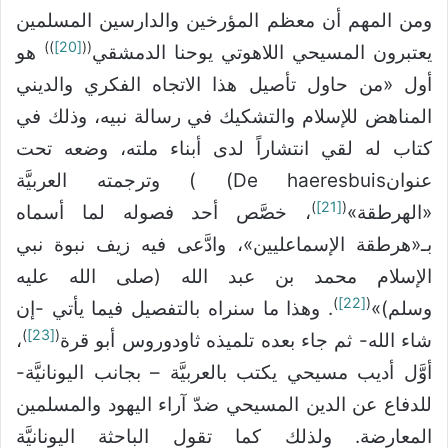
ومن المهم أن معظم المؤرخين والدارسين المسلمين
))
[20]
((
يعتبرون المسيحي اللاهوتي يوحنا الدمشقي
هو
أول «من حاول تأصيل هذا الاتجاه الفكري والديني
المناهض للإسلام والتشكيك في رسالة نبيه، وذلك في
كتاب له لقي انتشاراً لدى أبناء ملته، وضعه تحت
عنوانDe haeresbuis) ) وترجمته العربيَّة
)
[21]
(
«الهرطقة»
، خصَّص أحد فصوله لما أسماه
بـ«هرطقة الإسماعليين»، وادَّعى فيه زيف نبوة نبي
الإسلام محمد بن عبد الله (صلى الله عليه
)
[22]
(
وسلم)»
. وهذا ما سنراه بالتفصيل فيما يأتي -إن
)
[23]
(
شاء الله- ثم جاء بعده تلميذه ثاودوروس أبو قرة
،
أوَّل أديب مسيحي يكتب بالعربيَّة – بجانب اليونانيَّة-
للدفاع عن الدين المسيحي ضدّ آراء اليهود والمسلمين
المعارضة. ولذلك كما تقول الباحثة اليونانيَّة