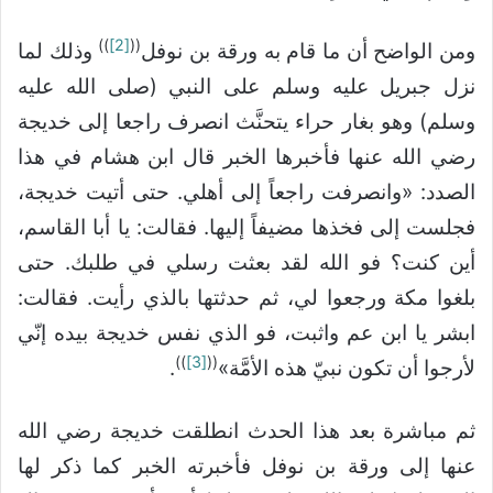
))
[2]
((
ومن الواضح أن ما قام به ورقة بن نوفل
وذلك لما
نزل جبريل عليه وسلم على النبي (صلى الله عليه
وسلم) وهو بغار حراء يتحنَّث انصرف راجعا إلى خديجة
رضي الله عنها فأخبرها الخبر قال ابن هشام في هذا
الصدد: «وانصرفت راجعاً إلى أهلي. حتى أتيت خديجة،
فجلست إلى فخذها مضيفاً إليها. فقالت: يا أبا القاسم،
أين كنت؟ فو الله لقد بعثت رسلي في طلبك. حتى
بلغوا مكة ورجعوا لي، ثم حدثتها بالذي رأيت. فقالت:
ابشر يا ابن عم واثبت، فو الذي نفس خديجة بيده إنّي
))
[3]
((
لأرجوا أن تكون نبيّ هذه الأمَّة»
.
ثم مباشرة بعد هذا الحدث انطلقت خديجة رضي الله
عنها إلى ورقة بن نوفل فأخبرته الخبر كما ذكر لها