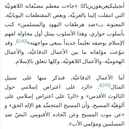
أنجيليكيغريغوريزياكا: «جاءت معظم مصنّفاته اللاهوتيَّة
التي انتقلت إلينا بالعربيَّة، وبعض المقتطفات اليونانيَّة،
المعنونة بــ«ضد هرطقات اليهود والمسلمين» كتب
بأسلوب حواري، وهذا الأسلوب يمثل أول محاولة لفهم
)
[24]
(
الإسلام بوصفه تعليماً جديداً ينبغي مواجهته»
. وقد
تنوّعت مؤلفاته ما بين الأعمال الدفاعيَّة، والأعمال
الهجوميَّة، والأعمال اللاهوتيَّة، وكلها تتعلق بالإسلام.
أما الأعمال الدفاعيَّة، فنذكر منها على سبيل
)
[25]
(
المثال
: «الرد على اعتراض إسلامي حول
الثالوث الأقدس» و «الردّ على اعتراض إسلامي على
ألوهيَّة المسيح، وأن المسيح المتجسِّد هو الإله الحق» و
«عن موت المسيح وعن اتّحاده الأقنومي. النصّ ضد
المسلمين ومؤلمي الأب».