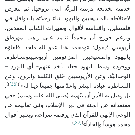
خدمته لخديجة قريبته الثريَّة التي تزوجها، ثم يتعرض
لاختلاطه بالمسيحيين واليهود أثناء رحلاته بالقوافل في
فلسطين، واقتباسه لأقوال وتعبيرات الكتاب المقدس،
ويزعم جورج أن محمداً تتلمذ على راهب مهرطق
أريوسي فيقول: «ومحمد هذا عدو لله ملحد، فلقاؤه
باليهود والمسيحيين المزعومين أريوسيينونساطرة،
ووجوده وسط اليهود جعله يأخذ عنهم- أي اليهود –
الوحدانيَّة، وعن الأريوسيين خَلق الكلمة والروح، وعن
))
[36]
((
النساطرة عبادة البشر وأعدّ منها جميعاً دينا له»
.
بل وصل به الأمر أن يتّهمه (صلى الله عليه وسلم) «في
معتقداته عن الجنة في دين الإسلام، وفي تعاليمه عن
الوحي الإلهي للقرآن الذي يرفضه صراحة، ويعتبر أقوال
)
[37]
(
محمد هوساً وإلحاداً»
.