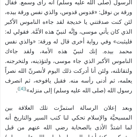
الرسول (صلى الله عليه وسلم) أنه رأى وسمع. فقال
ورقة بن نوفل: «قدوس قدوس، والذي نفس ورقة بيده،
لئن كنت صدقتني يا خديجة لقد جاءه الناموس الأكبر
الذي كان يأتي موسى، وإنَّه لنبيّ هذه الأمَّة. فقولي له:
فليثبت» وفي رواية أخرى قال له ورقة: «والذي نفس
محمد بيده. إنك لنبيّ هذه الأمة، ولقد جاءك
الناموس الأكبر الذي جاء موسى، ولتؤذينه، ولتخرجنه.
ولتقاتلنه، ولئن أنا أدركت ذلك اليوم لأنصرنّ الله نصراً
يعلمه، ثم أدنى رأسه منه. فقبل يافوخه، ثم انصرف
)
[4]
(
رسول الله (صلى الله عليه وسلم) إلى منزله»
.
وبعد إعلان الرسالة استمرَّت تلك العلاقة بين
المسيحيَّة والإسلام تحكي لنا كتب السير والتاريخ أنه
لما اشتدَّ الأذى بالصحابة رضي الله عنهم من قبل