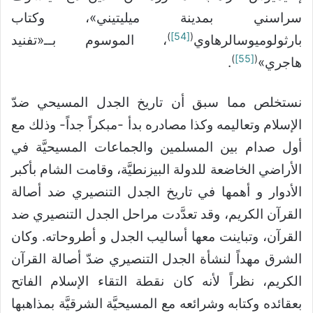
سراسني بمدينة ميليتيني»، وكتاب
)
[54]
(
بارثولوميوسالرهاوي
، الموسوم بــ«تفنيد
)
[55]
(
هاجري»
.
نستخلص مما سبق أن تاريخ الجدل المسيحي ضدّ
الإسلام وتعاليمه وكذا مصادره بدأ -مبكراً جداً- وذلك مع
أول صدام بين المسلمين والجماعات المسيحيَّة في
الأراضي الخاضعة للدولة البيزنطيَّة، وقامت الشام بأكبر
الأدوار و أهمها في تاريخ الجدل التنصيري ضد أصالة
القرآن الكريم، وقد تعدَّدت مراحل الجدل التنصيري ضد
القرآن، وتباينت معها أساليب الجدل و أطروحاته. وكان
الشرق مهداً لنشأة الجدل التنصيري ضدّ أصالة القرآن
الكريم، نظراً لأنه كان نقطة التقاء الإسلام الفاتح
بعقائده وكتابه وشرائعه مع المسيحيَّة الشرقيَّة بمذاهبها