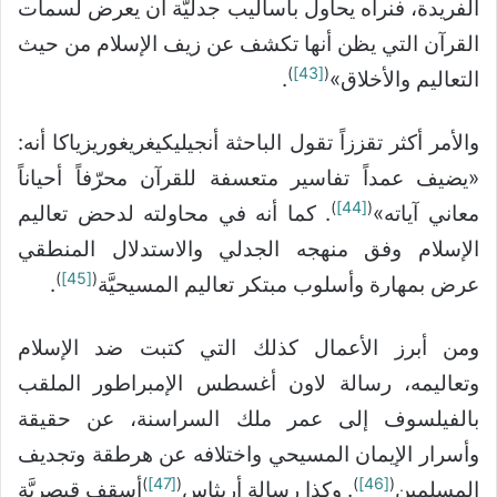
الفريدة، فنراه يحاول بأساليب جدليَّة أن يعرض لسمات
القرآن التي يظن أنها تكشف عن زيف الإسلام من حيث
)
[43]
(
التعاليم والأخلاق»
.
والأمر أكثر تقززاً تقول الباحثة أنجيليكيغريغوريزياكا أنه:
«يضيف عمداً تفاسير متعسفة للقرآن محرّفاً أحياناً
)
[44]
(
معاني آياته»
. كما أنه في محاولته لدحض تعاليم
الإسلام وفق منهجه الجدلي والاستدلال المنطقي
)
[45]
(
عرض بمهارة وأسلوب مبتكر تعاليم المسيحيَّة
.
ومن أبرز الأعمال كذلك التي كتبت ضد الإسلام
وتعاليمه، رسالة لاون أغسطس الإمبراطور الملقب
بالفيلسوف إلى عمر ملك السراسنة، عن حقيقة
وأسرار الإيمان المسيحي واختلافه عن هرطقة وتجديف
)
[47]
(
)
[46]
(
المسلمين
. وكذا رسالة أريثاس
أسقف قيصريَّة