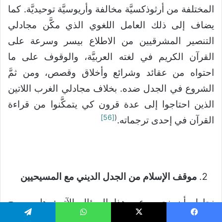
المختلفة من أرثوذكسيَّة مخالفة وأريوسيَّة توحيديَّة. كما
يضاف إلى ذلك العامل اللغوي الذي مكَّن مجادلي
التنصير المشرقيين من الاطلاع بيسر وسرعة على
القرآن الكريم في لغته العربيَّة، والوقوف على ما
احتواه من عقائد وشرائع وأخلاق وقصص، ومن ثمَّ
الشروع في الجدل ضده. بخلاف مجادلي الغرب اللاتين
الذين احتاجوا إلى عدة قرون كي يتمكَّنوا من قراءة
[56]
(
القرآن في إحدى ترجماته.
موقف الإسلام من الجدل الديني مع المسيحيين
نحاول أن نجيب عن هذا السؤال الآتي: هل يسمح
الإسلام بالجدل الديني مع المسيحيين؟