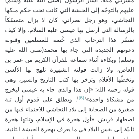
مشركي مكة؛ أشار الرسول (صلى الله عليه وسلم)
عليهم بالتوجّه إلى الحبشة التي كانت تحت حكم ملكها
النجاشي، وهو رجل نصراني، كان لا يزال متمسّكاً
بالرسالة التي أرسل بها عيسى عليه السلام. وإلا كيف
نفسِّر هذا الترحاب الذي خَّصه للمسلمين وقبوله
دعوتهم الجديدة التي جاء بها محمد(صلى الله عليه
وسلم) وبكاءه أثناء سماعه للقرآن الكريم من عمر بن
العاص، ولا زالت قولته الشهيرة تلهج بها الألسن
وتخطّها الأقلام وتزخر بها كتب التاريخ والسير، وهي
قوله رحمه الله: «إن هذا والذي جاء به عيسى ليخرج
)
[5]
(
من مشكاة واحدة»
. ويطلق على قدوم أول ثلة
صغيرة من الصحابة إلى بلاد النجاشي للاحتماء فيها من
اضطهاد قريش. «أول هجرة في الإسلام، وتلتها هجرة
ثانيّة إلى نفس البلاد في ما يعرف بهجرة الحبشة الثانية،