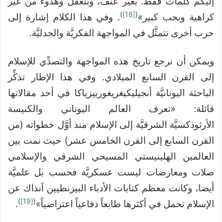
إليكم كلمات فقط. بغير عنف، وبتعقُّل وهدوء من غير
)
[18]
(
كراهية وبحب كبير»
. وفي هذا الكلام إشارة إلى
حرب أخرى تتمثَّل في المواجهة الفكريَّة والجدليَّة.
ويمكن أن نرجع تاريخ هذه المواجهة والتصدِّي للإسلام
إلى القرن السابع الميلادي. وفي هذا الإطار تذكِّر
الباحثة اليونانيَّة أنجيليكيغريغورييزياكا في أحد مقالاتها
قائلة: «تعرف العالم اليوناني والكنيسة
الأرثوذكسيَّة الشرقيَّة إلى الإسلام منذ أوَّل خطواته (من
القرن السابع إلى القرن الخامس عشر) حيث نمت بين
العالمين الهلينيستي المسيحي الشرقي والإسلامي
صلات ومعارضات ليست عسكريَّة فحسب بل علميَّة
أيضا، وكانت معظم كتابات الأدباء البيزنطيين آنذاك عن
)
[19]
(
الإسلام تحمل في أكثرها طابعاً دفاعياً اعتراضياً»
.