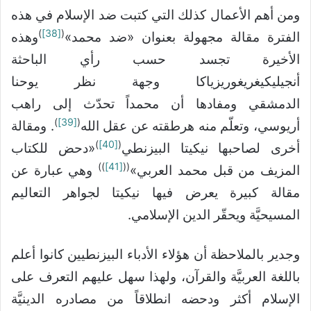
ومن أهم الأعمال كذلك التي كتبت ضد الإسلام في هذه
)
[38]
(
الفترة مقالة مجهولة بعنوان «ضد محمد»
وهذه
الأخيرة تجسد حسب رأي الباحثة
أنجيليكيغريغوريزياكا وجهة نظر يوحنا
الدمشقي ومفادها أن محمداً تحدّث إلى راهب
)
[39]
(
أريوسي، وتعلّم منه هرطقته عن عقل الله
. ومقالة
)
[40]
(
أخرى لصاحبها نيكيتا البيزنطي
«دحض للكتاب
))
[41]
((
المزيف من قبل محمد العربي»
وهي عبارة عن
مقالة كبيرة يعرض فيها نيكيتا لجواهر التعاليم
المسيحيَّة ويحقّر الدين الإسلامي.
وجدير بالملاحظة أن هؤلاء الأدباء البيزنطيين كانوا أعلم
باللغة العربيَّة والقرآن، ولهذا سهل عليهم التعرف على
الإسلام أكثر ودحضه انطلاقاً من مصادره الدينيَّة