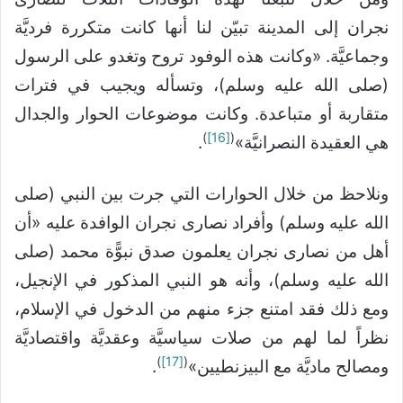
نجران إلى المدينة تبيّن لنا أنها كانت متكررة فرديَّة
وجماعيَّة. «وكانت هذه الوفود تروح وتغدو على الرسول
(صلى الله عليه وسلم)، وتسأله ويجيب في فترات
متقاربة أو متباعدة. وكانت موضوعات الحوار والجدال
)
[16]
(
هي العقيدة النصرانيَّة»
.
ونلاحظ من خلال الحوارات التي جرت بين النبي (صلى
الله عليه وسلم) وأفراد نصارى نجران الوافدة عليه «أن
أهل من نصارى نجران يعلمون صدق نبوًّة محمد (صلى
الله عليه وسلم)، وأنه هو النبي المذكور في الإنجيل،
ومع ذلك فقد امتنع جزء منهم من الدخول في الإسلام،
نظراً لما لهم من صلات سياسيَّة وعقديَّة واقتصاديَّة
)
[17]
(
ومصالح ماديَّة مع البيزنطيين»
.