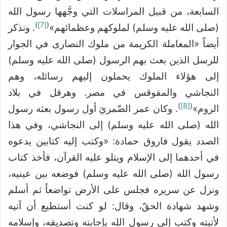
السابعة، من قبيل المراسلات التي وجَّهها رسول الله
)
[7]
(
(صلى الله عليه وسلم) لملوكهم وعظمائهم»
. ونذكر
أيضاً «المعاملة الكريمة من ملوك النصارى في الجوار
للرسل الذين بعث بهم الرسول (صلى الله عليه وسلم)
إلى هؤلاء الملوك يحملون إليهم رسائله، وهم
النجاشي والمقوقس في مصر. وهرقل في بلاد
)
[8]
(
الروم»
. وكان عمر الضّمريَ أول رسول بعثه رسول
الله (صلى الله عليه وسلم) إلى النجاشي، وفي هذا
الصدد يقول فاروق حمادة: «وكتب إليه كتابين يدعوه
في أحدهما إلى الإسلام ويتلو عليه القرآن، فأخذ كتاب
رسول الله (صلى الله عليه وسلم) فوضعه بين عينيه،
ونزل عن سريره فجلس على الأرض تواضعاً ثم أسلم
وشهد شهادة الحقّ، وقال: لو كنت أستطيع أن آتيه
لأتيته وكتب إلى رسول الله بإجابته وتصديقه، وإسلامه