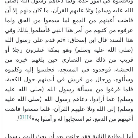
وناقشوه في أمور عدة، ولما دعاهم رسول الله (صلى
الله عليه وسلم) وتلا عليهم القرآن، ما كان منهم إلا أن
فاضت أعينهم من الدمع لما سمعوا من الحق ولما
عرفوه من كتبهم من أمر هذا النبي فأسلموا بذلك وفي
هذا الصدد قال ابن إسحاق: «ثم قدم على رسول الله
(صلى الله عليه وسلم) وهو بمكة عشرون رجلا أو
قريب من ذلك من النصارى حين بلغهم خبره من
الحبشة، فوجدوه في المسجد، فجلسوا إليه وكلموه
وسألوه، ورجال من قريش في أنديتهم حول الكعبة،
فلما فرغوا من مسألة رسول الله (صلى الله عليه
وسلم) عما أرادوا، دعاهم رسول الله (صلى الله عليه
وسلم) إلى الله وتلا عليهم القرآن، فلما سمعوا فاضت
))
[11]
((
أعينهم من الدمع، ثم استجابوا له و آمنوا به»
.
أما الوفادة الثانية فقد جاءت بعد أن بعث إليهم رسول