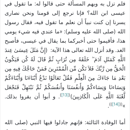
فلم تزل به وبهم المسألة حتى قالوا له: ما تقول في
عيسى ابن الله؟ فإنا نرجع إلى قومنا ونحن نصارى
يسرنا إن كنت نبياً أن نعلم ما تقول فيه، فقال رسول
الله (صلى الله عليه وسلم): «ما عندي فيه شيء يومي
هذا، فأقيموا حتى أخبركما بما يقال في عيسى، فأصبح
الغد. وقد أنزل الله تعالى هذا الآية: (إِنَّ مَثَلَ عِيسَىٰ عِندَ
اللَّهِ كَمَثَلِ آدَمَ ۖ خَلَقَهُ مِن تُرَابٍ ثُمَّ قَالَ لَهُ كُن فَيَكُونُ
الْحَقُّ مِن رَّبِّكَ فَلاَ تَكُن مِّن الْمُمْتَرِينَ فَمَنْ حَاجَّكَ فِيهِ مِن
بَعْدِ مَا جَاءَكَ مِنَ الْعِلْمِ فَقُلْ تَعَالَوْا نَدْعُ أَبْنَاءَنَا وَأَبْنَاءَكُمْ
وَنِسَاءنَا وَنِسَاءكُمْ وَأَنفُسَنَا وأَنفُسَكُمْ ثُمَّ نَبْتَهِلْ فَنَجْعَل
)
[13]
(
لَّعْنَةَ اللَّهِ عَلَى الْكَاذِبِينَ)
. و أبوا أن يقروا بذلك.
))
[14]
((
.
»
أما الوفادة الثالثة: فإنهم جادلوا فيها النبي (صلى الله