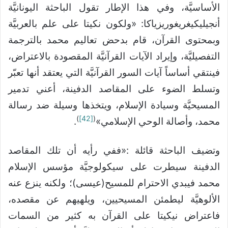
الأساسيَّة، وفي هذا الإطار تقول الباحثة اليونانيَّة
أنجيليكيغريغوريزياكا: «ولكون نكيتا على علم بالعربيَّة
وبمحتوى القرآن، قام بدحض تعاليم محمد بالترجمة
التفصيليَّة، وإيراد الآيات القرآنيَّة المقصودة بالاعتراض،
فينتقي أساساً آيات السور القرآنيَّة التي يعتقد أنها تعبّر
وتسلط الضوء على المقاصد الدفينة، أعني تدمير
المسيحيَّة وسيادة الإسلام، ويتخذها وسيلة ضد رسالة
)
[42]
(
محمد، وأصالة الوحي الإسلامي»
.
وتضيف الباحثة قائلة :«ففي رأيه أن تلك المقاصد
الدفينة سيطرت على سيكولوجيَّة مؤسس الإسلام
محمد فيبدي الاحترام للمسيح(عيسى)؛ ولكنه ينزع عنه
الألوهيَّة ليطمئن المسيحيين، ويلهيهم عن مقصده،
فاعتراض نيكيتا على القرآن به كثير من السمات