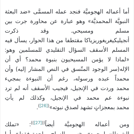
أما أعماله الهجوميَّة فنجد عمله المسمَّى «ضد البعثة
النبويَّة المحمديَّة» وهو عبارة عن محاورة جرت بين
مسلم ومسيحي. وقد ذكرت
أنجيليكيغريغوريزياكا مقتطفا من هذا الحوار، يسأل فيه
المسلم الأسقف السؤال التقليدي للمسلمين وهو:
«لماذا لا يؤمن المسيحيون بنبوة محمد؟ أي أن
الإله(سر الوجود المتّسق في النص المشار إليه) وأن
محمداً عبده ورسوله، رغم أن النبوءة بمجيء
محمد وردت في الإنجيل، فيجيب الأسقف أنه لم ترد
نبوءة عم محمد في الإنجيل، وكذلك لم يأتِ
)
[26]
(
محمد بمعجزاتٍ تشهد لصدق نبوته»
.
))
[27]
((
ومن أعماله الهجوميَّة أيضاً
: «تملك
الشيطان لمحمد» و«سمو الزواج بواحدة فقط». أما