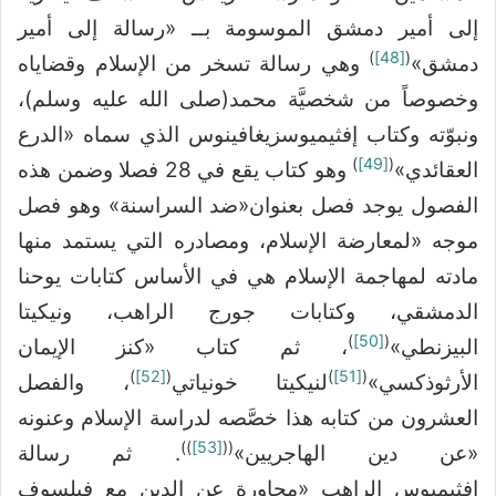
إلى أمير دمشق الموسومة بــ «رسالة إلى أمير
)
[48]
(
دمشق»
وهي رسالة تسخر من الإسلام وقضاياه
وخصوصاً من شخصيَّة محمد(صلى الله عليه وسلم)،
ونبوّته وكتاب إفثيميوسزيغافينوس الذي سماه «الدرع
)
[49]
(
العقائدي»
وهو كتاب يقع في 28 فصلا وضمن هذه
الفصول يوجد فصل بعنوان«ضد السراسنة» وهو فصل
موجه «لمعارضة الإسلام، ومصادره التي يستمد منها
مادته لمهاجمة الإسلام هي في الأساس كتابات يوحنا
الدمشقي، وكتابات جورج الراهب، ونيكيتا
)
[50]
(
البيزنطي»
، ثم كتاب «كنز الإيمان
)
[52]
(
)
[51]
(
الأرثوذكسي»
لنيكيتا خونياتي
، والفصل
العشرون من كتابه هذا خصَّصه لدراسة الإسلام وعنونه
))
[53]
((
«عن دين الهاجريين»
. ثم رسالة
إفثيميوس الراهب «محاورة عن الدين مع فيلسوف