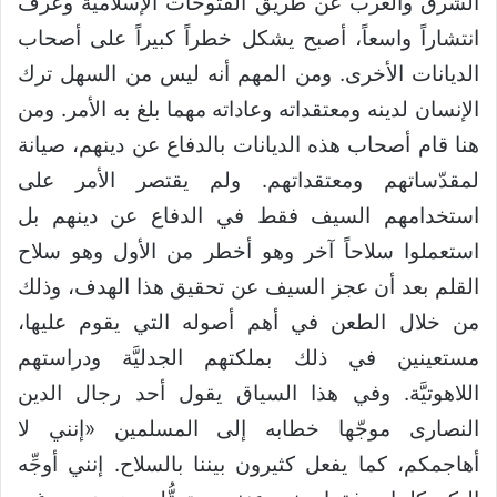
الشرق والغرب عن طريق الفتوحات الإسلاميَّة وعرف
انتشاراً واسعاً، أصبح يشكل خطراً كبيراً على أصحاب
الديانات الأخرى. ومن المهم أنه ليس من السهل ترك
الإنسان لدينه ومعتقداته وعاداته مهما بلغ به الأمر. ومن
هنا قام أصحاب هذه الديانات بالدفاع عن دينهم، صيانة
لمقدّساتهم ومعتقداتهم. ولم يقتصر الأمر على
استخدامهم السيف فقط في الدفاع عن دينهم بل
استعملوا سلاحاً آخر وهو أخطر من الأول وهو سلاح
القلم بعد أن عجز السيف عن تحقيق هذا الهدف، وذلك
من خلال الطعن في أهم أصوله التي يقوم عليها،
مستعينين في ذلك بملكتهم الجدليَّة ودراستهم
اللاهوتيَّة. وفي هذا السياق يقول أحد رجال الدين
النصارى موجّها خطابه إلى المسلمين «إنني لا
أهاجمكم، كما يفعل كثيرون بيننا بالسلاح. إنني أوجِّه