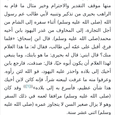
منها موقف التقدير والاحترام وخير مثال ما قام به
الراهب بحيرى من تذكير وتنبيه لأبي طالب عم رسول
الله (صلى الله عليه وسلم) أثناء سفره إلى الشام من
أجل التجارة، إلى المخاوف من غدر اليهود بابن أخيه
محمد(صلى الله عليه وسلم). قال ابن إسحاق: «فلما
فرغ، أقبل على عمّه أبي طالب، فقال له: ما هذا الغلام
منك؟ قال ابني: قال له بحيرى: ما هو بابنك، وما ينبغي
لهذا الغلام أن يكون أبوه حيّا، قال: صدقت، فارجع بابن
أخيك إلى بلاده واحذر عليه اليهود، فو الله لئن رأوه.
وعرفوا منه ما عرفت ليبعنه شراً، فإنه كائن لابن أخيك
))
[1]
((
هذا شأن عظيم، فأسرع به إلى بلاده»
وقد كان
(صلى الله عليه وسلم) مرافقا لعمه في ذلك السفر
وهو لا يزال صغير السن لا يتجاوز عمره (صلى الله عليه
وسلم) اثني عشر سنة.