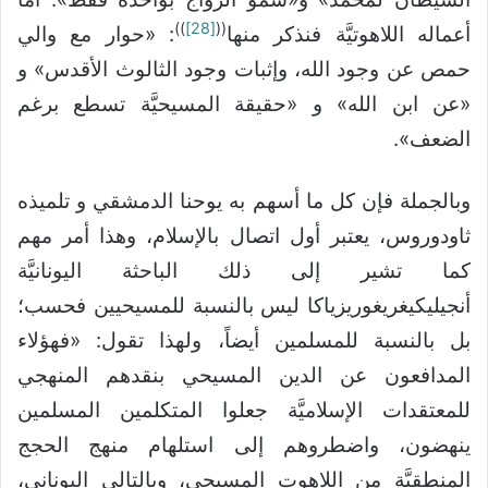
))
[28]
((
أعماله اللاهوتيَّة فنذكر منها
: «حوار مع والي
حمص عن وجود الله، وإثبات وجود الثالوث الأقدس» و
«عن ابن الله» و «حقيقة المسيحيَّة تسطع برغم
الضعف».
وبالجملة فإن كل ما أسهم به يوحنا الدمشقي و تلميذه
ثاودوروس، يعتبر أول اتصال بالإسلام، وهذا أمر مهم
كما تشير إلى ذلك الباحثة اليونانيَّة
أنجيليكيغريغوريزياكا ليس بالنسبة للمسيحيين فحسب؛
بل بالنسبة للمسلمين أيضاً، ولهذا تقول: «فهؤلاء
المدافعون عن الدين المسيحي بنقدهم المنهجي
للمعتقدات الإسلاميَّة جعلوا المتكلمين المسلمين
ينهضون، واضطروهم إلى استلهام منهج الحجج
المنطقيَّة من اللاهوت المسيحي، وبالتالي اليوناني،