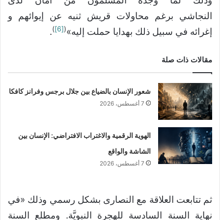
وذلك لما وجده المسلمون من أمان لدى
النجاشي برغم محاولات قريش ثنيه عن إيوائهم و
)
[6]
(
إغرائه في سبيل ذلك بهدايا حملت إليه»
.
مقالات ذات صلة
شعور الإنسان بالضياع بين جلال برجس وفرانز كافكا
7 أغسطس، 2026
الهوية الرقمية والاغتراب الافتراضي: الإنسان بين
الشاشة والواقع
7 أغسطس، 2026
ثم تتابعت العلاقة مع النصارى بشكل رسمي وذلك «في
نهاية السنة السادسة للهجرة النبويَّة. ومطلع السنة