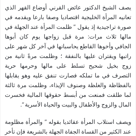
يصف الشيخ الدكتور عائض القرني أوضاع القهر الذي
تعانيه المرأة الخليجية اقتصاديا وصفا بارعا ويقدمه في
صورة تراجيدية إذ يقول ” ظلمت المرأة عند الجهلة في
مالها ثلاث مرات: مرة قبل زواجها يوم كان أبوها
الجافي وأخوها القاطع يحاسبانها في آخر كل شهر على
راتبها ويقتران عليها بالنفقة ؛ وظلمت مرةً ثانية من
زوج بخيل شحيح تسلط على مالها وحرمها حرية
التصرف في ما تملكه فصارت تنفق عليه وهو يقابلها
بالفظاظة والغلظة وصنوف الإيذاء، وظلمت مرة ثالثة
لما طلقت فمنعت من أبسط حقوقها المالية فخسرت
المال والزوج والأطفال والبيت والحياة الأسرية “.
ويصف استلاب المرأة عقائديا بقوله ” والمرأة مظلومة
عند الكثير من القساة الجفاة الجهلة بالشريعة فإن تأخر