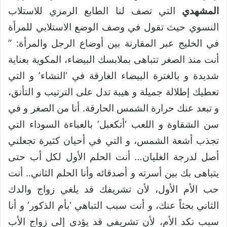
المشهدي
التي تصف لنا الطابع الرمزي للاستلاب
النسوي حيث تقول في وصف الوضع الاستلابي للمرأة
في الخليج عبر المقارنة بين أوضاع الرجل والمرأة: ”
أنت منذ الصغر تتباهى بملابسك البيضاء، المكوية بعناية
شديدة و بالغترة البيضاء الغارقة في ‘النشاء’ و التي
تعطيك إطلالة جميلة و هيبة تدل على الترتيب و التأنق،
و تبعد عنك حرارة الشمس الحارقة. أنا من الصغر و في
سن الشقاوة و اللعب ‘أتكعبل’ بالعباءة السوداء التي
تجذب أشعة الشمس، و التي في أحيان كثيرة تجعلني
أصل لدرجة الغليان… أنت الحلم الأول لكل أب حتى
يتباهى بك بين أسرته و أصدقائه وأنا الحلم الثاني.. أنت
حب الأم الأول، لأن تشريفك قد يلغي زواج والدك
الثاني بحثاً عنك، و أنت سبب التباهي ‘بأم الذكور’ و أنا
سبب نكد الأم، لأن تشريفي قد يؤدي إلى زواج الأب