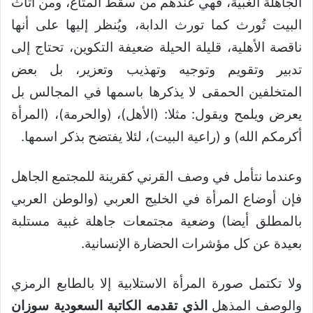
الجاهلة الغبية، فهي عندهم من سقط المتاع، ومن أثاث
البيت تُورث كما تورث الدابة، ويُنظر إليها على أنها
ناقصة الأهلية، قليلة الحيلة ضعيفة التكوين، تحتاج إلى
تدبير وتقويم وتوجيه وتهذيب وتعزير، بل بعض
المتخلفين الحمقى لا يذكرها باسمها في المجالس بل
يعرض ويلمح ويقول: مثلا: (الأهل)، (والحرمة)، (المرأة
أكرمكم الله) و (راعية البيت)، لئلا يفتضح بذكر اسمها.
وعندما نتأمل في وصف القرني كقرينة للمجتمع الجاهل
فإن أوضاع المرأة في الخليج العربي (والوطن العربي
بالمطلق أيضا) وضعية مجتمعات جاهلة غبية مستلبة
بعيدة عن كل مؤشرات الحضارة الإنسانية.
ولا تكتمل صورة المرأة الاستلابية إلا بالطابع الرمزي
والوصف المذهل
الذي تقدمه الكاتبة السعودية سوزان