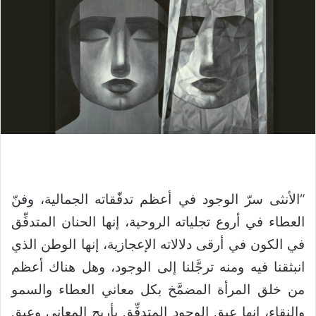
“الأنثى سرّ الوجود في أعظم تدفّقاته الجمالية، وفنّ
العطاء في أروع تجلياته الروحية، إنها الحنان المتدفِّق
في الكون في أرقى دلالاته الإعجازية، إنها الوطن الذي
انبثقنا فيه ومنه ترجَّلنا إلى الوجود، وهل هناك أعظم
من خلق المرأة المضمَّخ بكل معاني العطاء والسمو
والنقاء، إنها عبق الوجود المتدفِّق بأريج المعاني وعبق