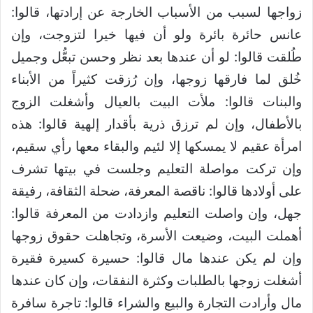
زواجها لسبب من الأسباب الخارجة عن إرادتها، قالوا:
عانس حائرة بائرة ولو أن فيها خيرا لتزوجت، وإن
طُلقت قالوا: لو أن عندها بعد نظر وحسن تبعُّل وجميل
خُلق لما فارقها زوجها، وإن رُزقت كثيراً من الأبناء
والبنات قالوا: ملأت البيت بالعيال وأشغلت الزوج
بالأطفال، وإن لم ترزق ذرية بأقدار إلهية قالوا: هذه
امرأة عقيم لا يمسكها إلا لئيم والبقاء معها رأي سقيم،
وإن تركت مواصلة التعليم وجلست في بيتها تشرف
على أولادها قالوا: ناقصة المعرفة، ضحلة الثقافة، رفيقة
جهل، وإن واصلت التعليم وازدادت من المعرفة قالوا:
أهملت البيت، وضيعت الأسرة، وتجاهلت حقوق زوجها
وإن لم يكن عندها مال قالوا: حسيرة كسيرة فقيرة
أشغلت زوجها بالطلبات وكثرة النفقات، وإن كان عندها
مال وأرادت التجارة والبيع والشراء قالوا: تاجرة سافرة