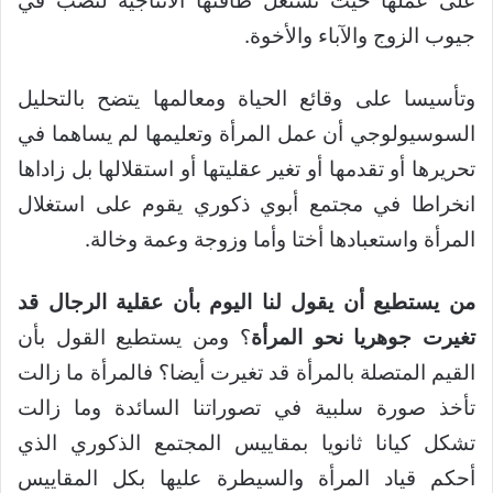
على عملها حيث تستغل طاقتها الانتاجية لتصب في
جيوب الزوج والآباء والأخوة.
وتأسيسا على وقائع الحياة ومعالمها يتضح بالتحليل
السوسيولوجي أن عمل المرأة وتعليمها لم يساهما في
تحريرها أو تقدمها أو تغير عقليتها أو استقلالها بل زاداها
انخراطا في مجتمع أبوي ذكوري يقوم على استغلال
المرأة واستعبادها أختا وأما وزوجة وعمة وخالة.
من يستطيع أن يقول لنا اليوم بأن عقلية الرجال قد
تغيرت جوهريا نحو المرأة
؟ ومن يستطيع القول بأن
القيم المتصلة بالمرأة قد تغيرت أيضا؟ فالمرأة ما زالت
تأخذ صورة سلبية في تصوراتنا السائدة وما زالت
تشكل كيانا ثانويا بمقاييس المجتمع الذكوري الذي
أحكم قياد المرأة والسيطرة عليها بكل المقاييس