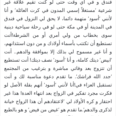
فندق و في أي وقت حتى لو كنت تقيم علاقة غير
شرعية ‘مستغلاً إسمي المدون في كرت العائلة’ و أنا
لأنني ‘أسود’ متهمة دائما، لا يحق لي النزول في فندق
في المدينة أو في مكة حتى لو في رحلة سياحية دينية
سوى بخطاب من ولي أمري أو من الشرطة!أنت
تستطيع أن تكتتب بأسماء أولادك و من دون استئذانهم،
و أنا غير مسموح لي بذلك إلا بموافقة والدهم.. أنت
‘ابيض’ ديتك كاملة، و أنا ‘أسود’ نصف ديتك! أنت تستطيع
أن تتزوج بعد وفاتي مباشرة و بترغيب من المجتمع
‘جدد الله فراشك’. ما تقدم دعوة مناسبة لك و أنت
تستقبل العزاء في!أنا لأنني ‘أسود’ أتهم بقلة الأصل لو
فكرت مجرد تفكير في الزواج بعد انتهاء العدة! هذا غير
احتقار و كره الأولاد لي ‘لاعتقادهم أن هذا الزواج خيانة
لذكرى والدهم’.ما تقدم هو ‘غيض من فيض’ و هو بالطبع