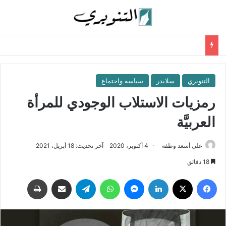
التنويري
سلايدر
سياسة واجتماع
رمزيات الاستلاب الوجودي للمرأة
العربيَّة
علي أسعد وطفة
4 أكتوبر، 2020
آخر تحديث: 18 أبريل، 2021
18 دقائق
فيسبوك
‫X
لينكدإن
ماسنجر
واتساب
تيلقرام
مشاركة عبر البريد
طباعة