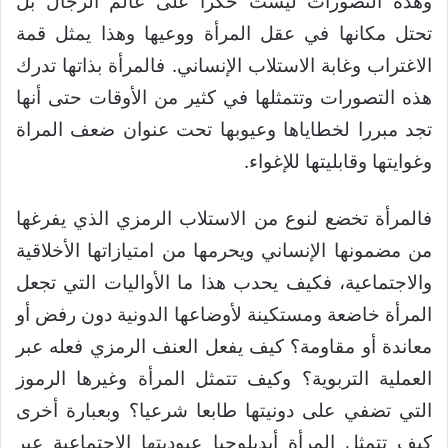
وهذه التصورات ليست حكرا على عالم الرجال بل
تحتل مكانها في عقل المرأة ووعيها وهذا يمثل قمة
الاغتراب وغابة الاستلاب الإنساني. فالمرأة بذاتها تدرك
هذه التصورات وتتمثلها في كثير من الأوقات حتى أنها
تجد مبررا لخطاياها وعيوبها تحت عنوان ضعف المراة
وغوايتها وقابليتها للإغواء.
فالمرأة تخضع لنوع من الاستلاب الرمزي الذي يفرغها
من مضمونها الإنساني ويحرمها من امتيازاتها الأخلاقية
والاجتماعية، فكيف يحدب هذا ما الأواليات التي تجعل
المرأة خاضعة ومستكينة لأوضاعها الدونية دون رفض أو
معاندة أو مقاومة؟ كيف يفعل العنف الرمزي فعله عبر
العملية التربوية؟ وكيف تتمثل المرأة وغيرها الرموز
التي تضفي على دونيتها طابعا شرعيا؟ وبعبارة أخرى
كيف تتمثل المرأة أيديلوجيا عبوديتها الاجتماعية عبر