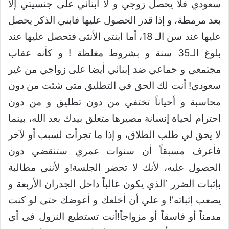
سعودي فلا يحصل زوجي و لا أبنائي على جنسيتي إلا
بعد مرمطة، و إذا قدر الحصول عليها فابني الذكر يحصل
عليها عند سن الـ 18، أما ابنتي الأنثى فتحصل عليها عند
بلوغ الـ35 سنة و بشروط مغلظة ! و كأنه عقاب
مجتمعي و جماعي ضد إبنائي أيضا على زواجي من غير
سعودي! أنت لك الحق في التطليق متى شئت من دون
محاسبة و أحياناً تختفي من دون تطليق و من دون
احترام لحياة إنسانة مصيرها متعلق بيدك بعد الله، بينما
لا يحق لي طلب الطلاق، و إذا ما تجرأت لسبب أو لآخر
فأعرف مسبقاً أن سنوات عمري ستنقضي دون
الحصول عليه، لأنك لا تحضر الجلسة!و لأنني مطالبة
بإثبات الضرر ‘الذي يكون غالباً داخل الجدران الأربعة و
يصعب إثباته’! و علي أن أخلعك و أعوضك حتى لو كنت
مدمناً أو فاسقاً أو مزواجاً!أنت تستطيع النزول في أي