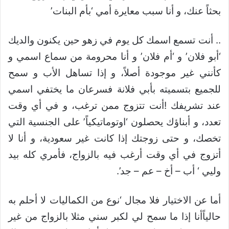
بحثاً عنك، و أنا سبب معايرة أمي ‘بأم البنات’
.. أنت تسمع اسمك كل يوم في زهو حين يكنون والديك
‘أبو فلان’ و ‘أم فلان’ و أنا محرومة من سماع اسمي و
كأنني غير موجودة أصلاً، و إذا تساهل الأب و سمح
للجميع بتسميته بأبي فلانة فسرعان ما يختفي اسمي
عند تشريفك !أنت تتزوج ممن ترغب، و في أي وقت
تعدد، و أبناؤك يحصلون ‘اوتوماتيكياً’ على الجنسية التي
تخصك، و حتى زوجتك إذا كانت غير سعودية، و أنا لا
أتزوج في أي وقت أرغب فيه بالزواج، فأمري كله بيد
وليي ‘ أب – أخ – عم – جد’.
أما عن الاختيار فلا مجال ‘نوع من الكماليات لا أحلم به
حالياًأنا إذا ما سمح لي لكبر سني مثلا بالزواج من غير